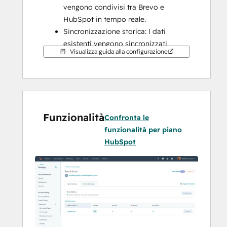
vengono condivisi tra Brevo e 
HubSpot in tempo reale.
Sincronizzazione storica: I dati 
esistenti vengono sincronizzati 
Visualizza guida alla configurazione
subito e gli aggiornamenti vengono 
sincronizzati man mano che si 
verificano.
Questa applicazione richiede Operations 
Hub Starter per sincronizzare la maggior 
Funzionalità
Confronta le
parte dei campi!
funzionalità per piano
HubSpot