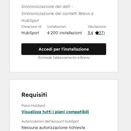
Sincronizzazione dei dati -
Sincronizzazione dei contatti Brevo e
HubSpot
Creazione di
Installazioni
Valutazione
HubSpot
4.200 installazioni
3,4
(
27
)
Accedi per l'installazione
Richiede l'abbonamento a Brevo
Requisiti
Piano HubSpot
Visualizza tutti i piani compatibili
Autorizzazioni dell'account HubSpot
Nessuna autorizzazione richiesta