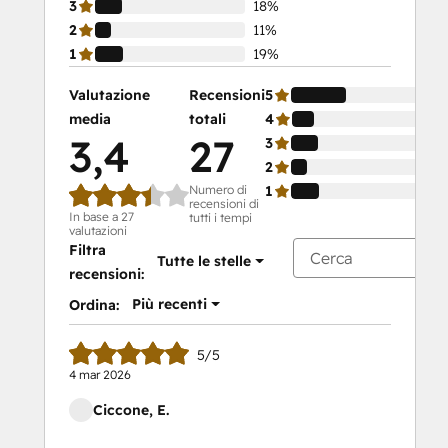
3
18%
2
11%
1
19%
Valutazione
Recensioni
5
media
totali
4
3,4
27
3
2
Numero di
1
recensioni di
In base a 27
tutti i tempi
valutazioni
Filtra
Tutte le stelle
recensioni:
Più recenti
Ordina:
5/5
4 mar 2026
Ciccone, E.