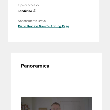
Tipo di accesso
Condiviso
Abbonamento Brevo
Piano
Review Brevo's Pricing Page
Panoramica
usa
i
tasti
Freccia
per
vedere