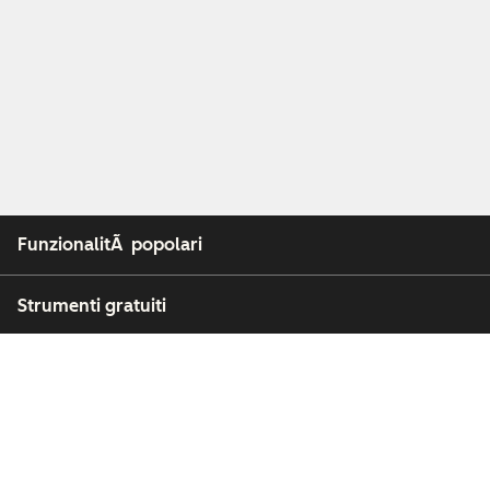
FunzionalitÃ popolari
Strumenti gratuiti
Azienda
Clienti
Partner