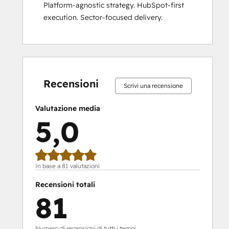
Platform-agnostic strategy. HubSpot-first 
execution. Sector-focused delivery.
Percentuale
Percentuale
Percentuale
Percentuale
Percentuale
Percentuale
Percentuale
Percentuale
Percentuale
Percentuale
completamento:
completamento:
completamento:
completamento:
completamento:
completamento:
completamento:
completamento:
completamento:
completamento
0%
0%
0%
2%
98%
0%
0%
0%
2%
98%
Recensioni
Scrivi una recensione
Valutazione media
5,0
In base a 81 valutazioni
Recensioni totali
81
Numero di recensioni di tutti i tempi