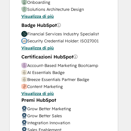
Onboarding
Solutions Architecture Design
Visualizza di più
Badge HubSpot
Financial Services Industry Specialist
Security Credential Holder: ISO27001
Visualizza di più
Certificazioni HubSpot
Account-Based Marketing Bootcamp
AI Essentials Badge
Breeze Essentials Partner Badge
Content Marketing
Visualizza di più
CRM Customization Bootcamp for
Premi HubSpot
Developers
Data Integrations Certification
Grow Better Marketing
Guided Client Onboarding
Grow Better Sales
HubSpot Implementation for Partners
Integration Innovation
HubSpot Marketing Hub Software
Sales Enablement