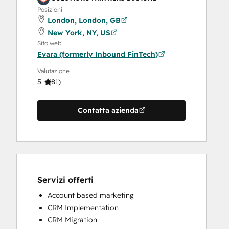
Posizioni
London, London, GB
New York, NY, US
Sito web
Evara (formerly Inbound FinTech)
Valutazione
5
(
81
)
Contatta azienda
Servizi offerti
Account based marketing
CRM Implementation
CRM Migration