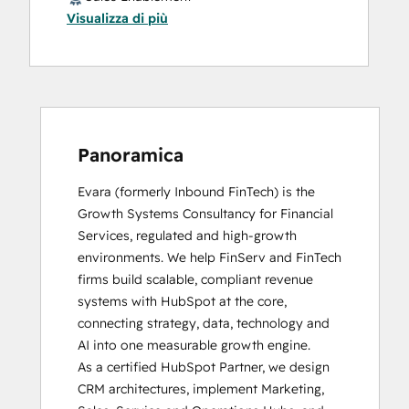
Certification
Visualizza di più
Website Design
HubSpot Reporting
HubSpot Sales Hub Software
Certification
HubSpot Solutions Partner
Inbound
Inbound Marketing
Panoramica
Inbound Marketing Optimization
Inbound Sales
Evara (formerly Inbound FinTech) is the 
Integrating With HubSpot I: Foundations
Growth Systems Consultancy for Financial 
Platform Consulting
Services, regulated and high-growth 
Revenue Operations
environments. We help FinServ and FinTech 
RevOps Bootcamp
firms build scalable, compliant revenue 
Salesforce Integration Certification
systems with HubSpot at the core, 
SEO
connecting strategy, data, technology and 
SEO II
AI into one measurable growth engine.

Service Hub Demo Certification
As a certified HubSpot Partner, we design 
Service Hub Software
CRM architectures, implement Marketing, 
Video Strategy Bootcamp for Loop