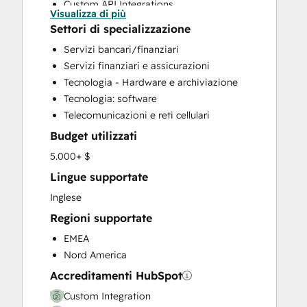
Custom API Integrations
Visualizza di più
Customer Success Training
Settori di specializzazione
Customer Support Training
Servizi bancari/finanziari
Customer Survey and Analysis
Servizi finanziari e assicurazioni
Email Marketing
Tecnologia - Hardware e archiviazione
Help Desk Implementation
Tecnologia: software
HubSpot Onboarding
Telecomunicazioni e reti cellulari
Knowledge Base Development
Budget utilizzati
Programmable Automation
Sales and Marketing Alignment
5.000+ $
Sales Coaching and Training
Lingue supportate
Sales Enablement
Inglese
Search Engine Optimization
Regioni supportate
Website Design
Website Development
EMEA
Website Migration
Nord America
Accreditamenti HubSpot
Custom Integration