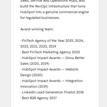
Sales, Service and Operations Hubs, and 
Marketing, Sales, and Service
build the RevOps infrastructure that turns 
HubSpot into a genuine commercial engine 
for regulated businesses.

Award-winning team:

· FinTech Agency of the Year 2025, 2024, 
2022, 2021, 2020, 2019

· Best FinTech Marketing Agency 2020

· HubSpot Impact Awards — Grow Better 
Sales (2020, 2019)

· HubSpot Impact Awards — Website 
Design (2020)

· HubSpot Impact Awards — Integration 
Innovation (2019)

· LinkedIn Lead Generation Finalist 2018

· Best B2B Agency 2017
