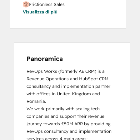
Frictionless Sales
Visualizza di più
HubSpot Sales Hub Software
Certification
HubSpot Solutions Partner
Inbound
Inbound Sales
Platform Consulting
Service Hub Software
Panoramica
RevOps Works (formerly AE CRM) is a 
Revenue Operations and HubSpot CRM 
consultancy and implementation partner 
with offices in United Kingdom and 
Romania. 

We work primarily with scaling tech 
companies and support their revenue 
journey towards £50M ARR by providing 
RevOps consultancy and implementation 
services across 4 main areas:
