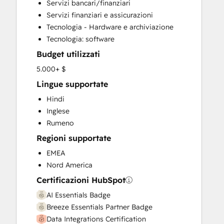
Servizi bancari/finanziari
Customer Survey and Analysis
Servizi finanziari e assicurazioni
Email Marketing
Tecnologia - Hardware e archiviazione
Full Inbound Marketing Services
Tecnologia: software
Help Desk Implementation
Budget utilizzati
HubSpot Onboarding
Knowledge Base Development
5.000+ $
Marketing Hub Enterprise Onboarding
Lingue supportate
Marketing Hub Professional Onboarding
Hindi
Programmable Automation
Inglese
Sales and Marketing Alignment
Rumeno
Sales Coaching and Training
Regioni supportate
Sales Enablement
Sales Hub Enterprise Onboarding
EMEA
Sales Hub Professional Onboarding
Nord America
Service Hub Enterprise Onboarding
Certificazioni HubSpot
Service Hub Professional Onboarding
AI Essentials Badge
Breeze Essentials Partner Badge
Data Integrations Certification