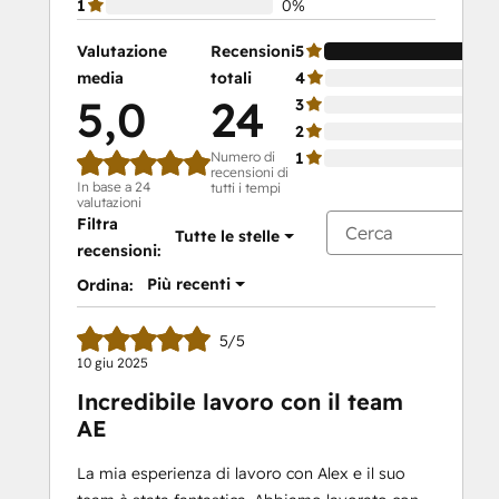
1
0%
Valutazione
Recensioni
5
media
totali
4
5,0
24
3
2
Numero di
1
recensioni di
In base a 24
tutti i tempi
valutazioni
Filtra
Tutte le stelle
recensioni:
Più recenti
Ordina:
5/5
10 giu 2025
Incredibile lavoro con il team
AE
La mia esperienza di lavoro con Alex e il suo