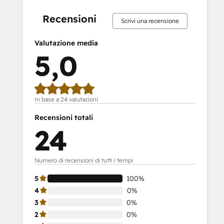
completamento:
completamento:
completamento:
completamento:
completamento:
completamento:
completamento:
completamento:
completamento:
completament
0%
0%
0%
0%
100%
0%
0%
0%
0%
100%
Recensioni
Scrivi una recensione
Valutazione media
5,0
In base a 24 valutazioni
Recensioni totali
24
Numero di recensioni di tutti i tempi
5
100%
4
0%
3
0%
2
0%