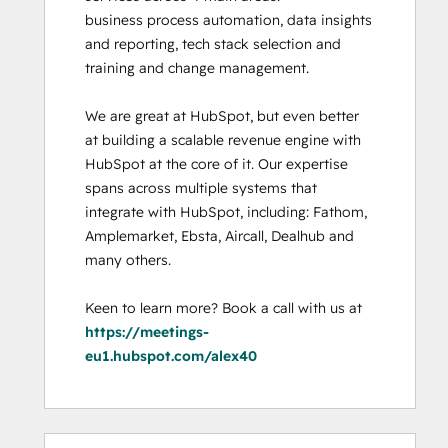
business process automation, data insights 
and reporting, tech stack selection and 
training and change management. 

We are great at HubSpot, but even better 
at building a scalable revenue engine with 
HubSpot at the core of it. Our expertise 
spans across multiple systems that 
integrate with HubSpot, including: Fathom, 
Amplemarket, Ebsta, Aircall, Dealhub and 
many others. 

Keen to learn more? Book a call with us at 
https://meetings-
eu1.hubspot.com/alex40
Percentuale
Percentuale
Percentuale
Percentuale
Percentuale
Percentuale
Percentuale
Percentuale
Percentuale
Percentuale