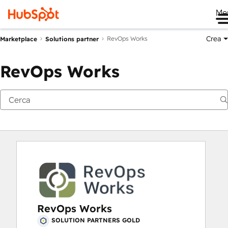
Me
Crea
RevOps Works
Marketplace
Solutions partner
RevOps Works
RevOps Works
SOLUTION PARTNERS GOLD