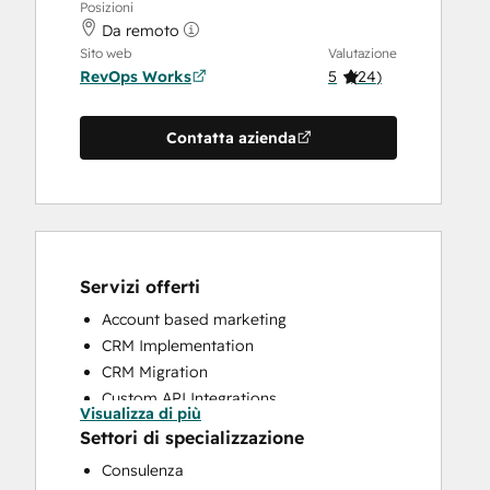
Posizioni
Da remoto
Sito web
Valutazione
RevOps Works
5
(
24
)
Contatta azienda
Servizi offerti
Account based marketing
CRM Implementation
CRM Migration
Custom API Integrations
Visualizza di più
Customer Marketing
Settori di specializzazione
Customer Success Training
Consulenza
Customer Support Training