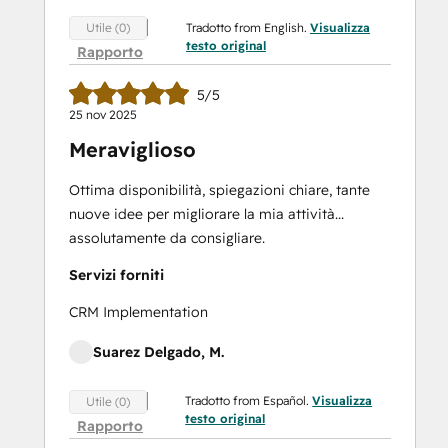
Tradotto from English.
Visualizza
Utile (0)
testo original
Rapporto
5/5
25 nov 2025
Meraviglioso
Ottima disponibilità, spiegazioni chiare, tante
nuove idee per migliorare la mia attività...
assolutamente da consigliare.
Servizi forniti
CRM Implementation
Suarez Delgado, M.
Tradotto from Español.
Visualizza
Utile (0)
testo original
Rapporto