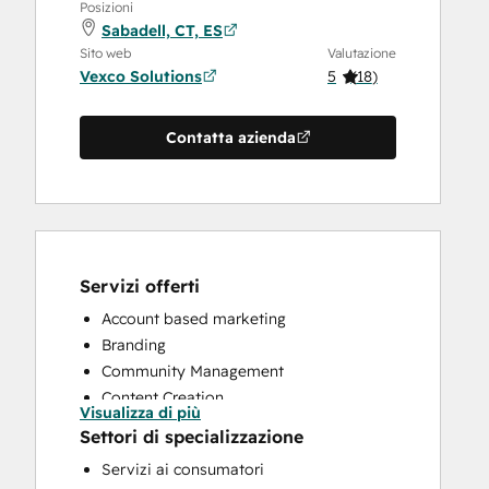
Posizioni
Sabadell, CT, ES
Sito web
Valutazione
Vexco Solutions
5
(
18
)
Contatta azienda
Servizi offerti
Account based marketing
Branding
Community Management
Content Creation
Visualizza di più
Conversational Marketing
Settori di specializzazione
CRM Implementation
Servizi ai consumatori
CRM Migration