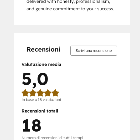
delivered with honesty, professionalism, 
and genuine commitment to your success.
Percentuale
Percentuale
Percentuale
Percentuale
Percentuale
Percentuale
Percentuale
Percentuale
Percentuale
Percentuale
completamento:
completamento:
completamento:
completamento:
completamento:
completamento:
completamento:
completamento:
completamento:
completament
0%
0%
0%
0%
100%
0%
0%
0%
0%
100%
Recensioni
Scrivi una recensione
Valutazione media
5,0
In base a 18 valutazioni
Recensioni totali
18
Numero di recensioni di tutti i tempi