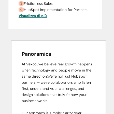
Frictionless Sales
HubSpot Implementation for Partners
Visualizza di più
HubSpot Solutions Partner
Inbound
Sales Enablement
SEO
Service Hub Software
Social Media Marketing Certification
Course
Panoramica
At Vexco, we believe real growth happens 
when technology and people move in the 
same direction.We’re not just HubSpot 
partners — we’re collaborators who listen 
first, understand your challenges, and 
design solutions that truly fit how your 
business works.

Our approach is simple: clarity over 