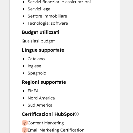
Servizi finanziari e assicurazioni
Custom API Integrations
Servizi legali
Customer Marketing
Settore immobiliare
Customer Success Training
Tecnologia: software
Customer Support Training
Budget utilizzati
Customer Survey and Analysis
Email Marketing
Qualsiasi budget
Full Inbound Marketing Services
Lingue supportate
Help Desk Implementation
Catalano
HubSpot Onboarding
Inglese
Knowledge Base Development
Spagnolo
Paid Advertising
Regioni supportate
Programmable Automation
Public Relations
EMEA
Sales and Marketing Alignment
Nord America
Sales Coaching and Training
Sud America
Sales Enablement
Certificazioni HubSpot
Social Media
Content Marketing
Email Marketing Certification