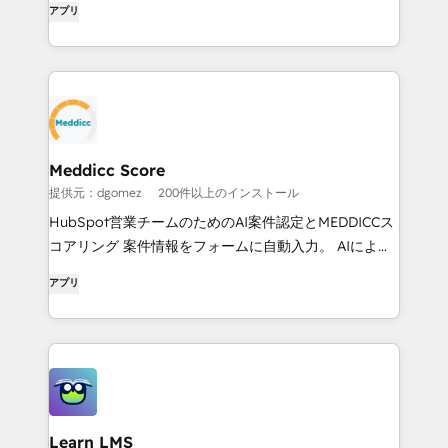
アプリ
Meddicc Score
提供元：dgomez
200件以上のインストール
HubSpot営業チームのためのAI案件認定とMEDDICCス
コアリング 案件情報をフォームに自動入力。 AIによる
スコアリングと即時フィードバック。 複数のフレーム
アプリ
ワークをサポート：MEDDICC、BANT、Spiced、
Champ... ワークフローを合理化するHubSpotとの容易
な統合。 案件情報を整理する組織図と競合表。
Learn LMS