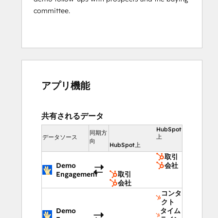
committee.
アプリ機能
共有されるデータ
HubSpot
同期方
上
データソース
向
HubSpot上
取引
Demo
会社
Engagement
取引
会社
コンタ
クト
Demo
タイム