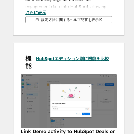
engagement data into HubSpot, allowing 
さらに表示
sales reps and marketers to:
設定方法に関するヘルプ記事を表示
Sales Teams
Log live demo calls directly under 
HubSpot Deals, providing real-time 
visibility into prospect engagement.
機
HubSpotエディション別に機能を比較
Use demo interaction data to 
能
prioritize hot leads and personalize 
follow-ups.
Marketing Teams
Turn product tours into a growth tool, 
automatically creating and enriching 
HubSpot Contacts.
Gain insights into how prospects 
engage with demos to refine 
Link Demo activity to HubSpot Deals or