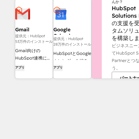
んか？
HubSpot
Solutions
の支援を
Gmail
Google
タムソリ
Calendar
提供元：HubSpot
を構築し
提供元：HubSpot
53万件のインストール
28万件のインストール
ビジネスニー
Gmail向けの
てHubSpot So
HubSpotとGoogle
HubSpot連携によ
Partnerと
カレンダーを組み
り、HubSpotを受
う。
アプリ
アプリ
合わせてミーティ
信トレイに融合
ング設定をスムー
パートナ
ズに