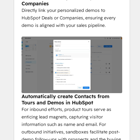
marketing campaigns.
Companies
Directly link your personalized demos to
Data-Driven Decision 
HubSpot Deals or Companies, ensuring every
Making
demo is aligned with your sales pipeline.
Whether it’s a live demo or a self-guided 
product tour, Demostack ensures every 
interaction contributes valuable insights, 
helping your team close deals faster and 
nurture leads more effectively.
Automatically create Contacts from
Tours and Demos in HubSpot
For inbound efforts, product tours serve as
enticing lead magnets, capturing visitor
information such as name and email. For
outbound initiatives, sandboxes facilitate post-
demo follow-ups with prospects and the buying