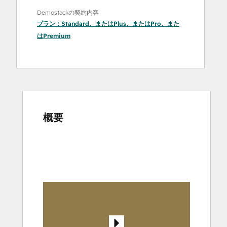
Demostackの契約内容
プラン：
Standard
、または
Plus
、または
Pro
、また
は
Premium
概要
他
の
項
目
を
表
示
す