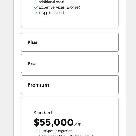
additional cost)
Expert Services (Bronze)
1 App Included
Plus
Pro
Premium
Standard
$55,000
／年
HubSpot Integration