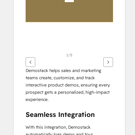
る
に
は
矢
印
キ
ー
を
1/5
使
用
Demostack helps sales and marketing 
し
teams create, customize, and track 
ま
interactive product demos, ensuring every 
す
prospect gets a personalized, high-impact 
experience.
Seamless Integration
With this integration, Demostack 
automatically logs demo and tour 