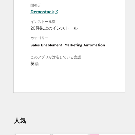
開発元
Demostack
インストール数
20件以上のインストール
カテゴリー
Sales Enablement
Marketing Automation
このアプリが対応している言語
英語
人気
他にお困りのこ