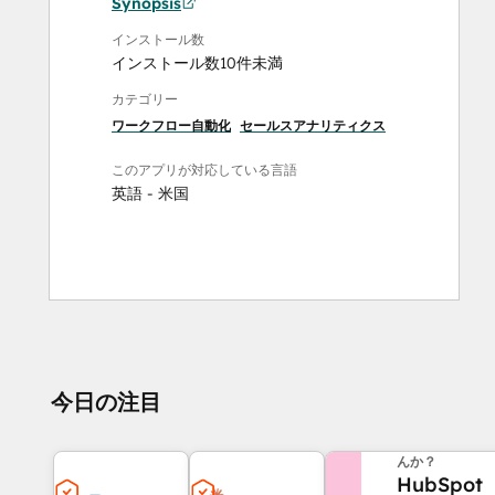
Synopsis
インストール数
インストール数10件未満
カテゴリー
ワークフロー自動化
セールスアナリティクス
このアプリが対応している言語
英語 - 米国
今日の注目
他にお困りのこ
んか？
HubSpot