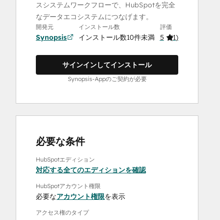
スシステムワークフローで、HubSpotを完全
なデータエコシステムにつなげます。
開発元
インストール数
評価
Synopsis
インストール数10件未満
5
(
1
)
サインインしてインストール
Synopsis-Appのご契約が必要
必要な条件
HubSpotエディション
対応する全てのエディションを確認
HubSpotアカウント権限
必要な
アカウント権限
を表示
アクセス権のタイプ