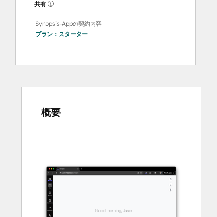
共有
Synopsis-Appの契約内容
プラン：
スターター
概要
他
の
項
目
を
表
示
す