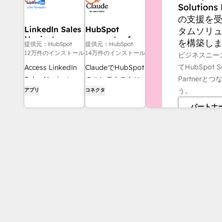
Solutions
の支援を
LinkedIn Sales
HubSpot
タムソリ
Navigator
connector for
を構築し
提供元：HubSpot
提供元：HubSpot
Claude
12万件のインストール
14万件のインストール
ビジネスニー
てHubSpot So
Access LinkedIn
ClaudeでHubSpot
Partnerと
Sales Navigator
のコンテキストに
う。
アプリ
コネクタ
tools within
アクセスして、パ
HubSpot contact
ーソナライズされ
パートナ
records.
たインサイトやビ
ジュアライゼーシ
ョンを取得し、
CRMレコードを作
成・更新できま
す。