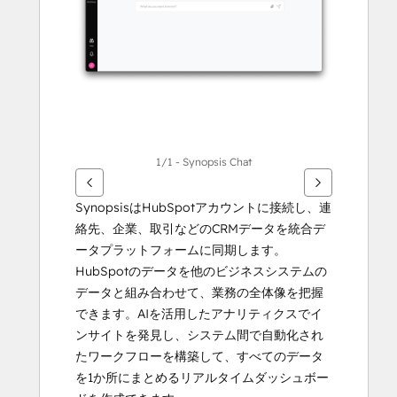
る
に
は
矢
印
キ
ー
を
1/1 - Synopsis Chat
使
用
SynopsisはHubSpotアカウントに接続し、連
し
絡先、企業、取引などのCRMデータを統合デ
ま
ータプラットフォームに同期します。
す
HubSpotのデータを他のビジネスシステムの
データと組み合わせて、業務の全体像を把握
できます。AIを活用したアナリティクスでイ
ンサイトを発見し、システム間で自動化され
たワークフローを構築して、すべてのデータ
を1か所にまとめるリアルタイムダッシュボー