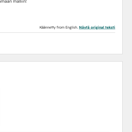
amaan malliin!
Käännetty from English.
Näytä original teksti