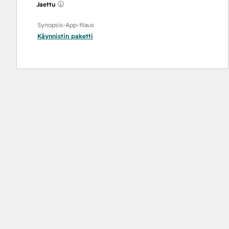
Jaettu
Synopsis-App-tilaus
Käynnistin
paketti