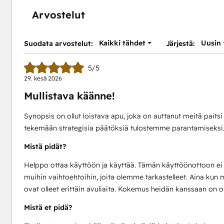
Arvostelut
Kaikki tähdet
Uusin
Suodata arvostelut:
Järjestä:
5/5
29. kesä 2026
Mullistava käänne!
Synopsis on ollut loistava apu, joka on auttanut meitä pa
tekemään strategisia päätöksiä tulostemme parantamiseksi. E
Mistä pidät?
Helppo ottaa käyttöön ja käyttää. Tämän käyttöönottoon ei ta
muihin vaihtoehtoihin, joita olemme tarkastelleet. Aina kun 
ovat olleet erittäin avuliaita. Kokemus heidän kanssaan on ol
Mistä et pidä?