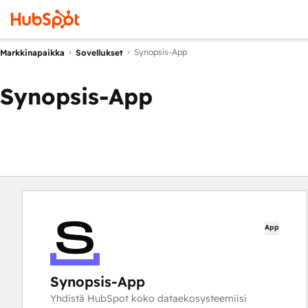
Synopsis-App
Markkinapaikka
Sovellukset
Synopsis-App
App
Synopsis-App
Yhdistä HubSpot koko dataekosysteemiisi