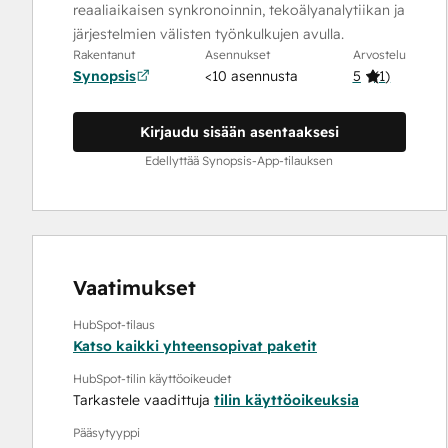
reaaliaikaisen synkronoinnin, tekoälyanalytiikan ja
järjestelmien välisten työnkulkujen avulla.
Rakentanut
Asennukset
Arvostelu
Synopsis
<10 asennusta
5
(
1
)
Kirjaudu sisään asentaaksesi
Edellyttää Synopsis-App-tilauksen
Vaatimukset
HubSpot-tilaus
Katso kaikki yhteensopivat paketit
HubSpot-tilin käyttöoikeudet
Tarkastele vaadittuja
tilin käyttöoikeuksia
Pääsytyyppi