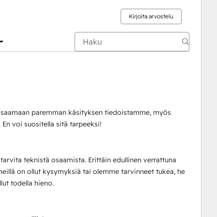
Kirjoita arvostelu
itsi saamaan paremman käsityksen tiedoistamme, myös
n voi suositella sitä tarpeeksi!
rvita teknistä osaamista. Erittäin edullinen verrattuna
meillä on ollut kysymyksiä tai olemme tarvinneet tukea, he
lut todella hieno.