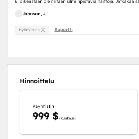
Ei oikeastaan ole mitään silmiinpistäviä haittoja. Jatkakaa s
Johnson, J.
Raportti
Hyödyllinen (0)
Hinnoittelu
Käynnistin
999 $
/kuukausi