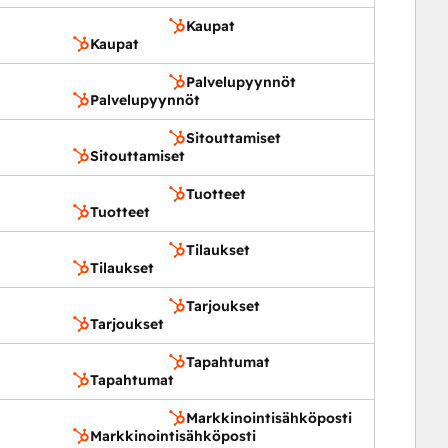
Kaupat
Kaupat
Palvelupyynnöt
Palvelupyynnöt
Sitouttamiset
Sitouttamiset
Tuotteet
Tuotteet
Tilaukset
Tilaukset
Tarjoukset
Tarjoukset
Tapahtumat
Tapahtumat
Markkinointisähköposti
Markkinointisähköposti