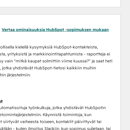
Vertaa ominaisuuksia HubSpot -sopimuksen mukaan
ollisella kielellä kysymyksiä HubSpot-kontakteista,
ta, yrityksistä ja markkinointitapahtumista - raportteja ei
ysy vain "mitkä kaupat solmittiin viime kuussa?" ja saat heti
, jotka yhdistävät HubSpot-tietosi kaikkiin muihin
hin järjestelmiin.
ut
tomatisoituja työnkulkuja, jotka yhdistävät HubSpotin
ketoimintajärjestelmiin. Käynnistä toimintoja, kun
 siirtyvät vaiheesta toiseen, kontaktit päivittyvät tai
isätään - kuten ilmoitus Slackiin, kun sopimus suljetaan, tai