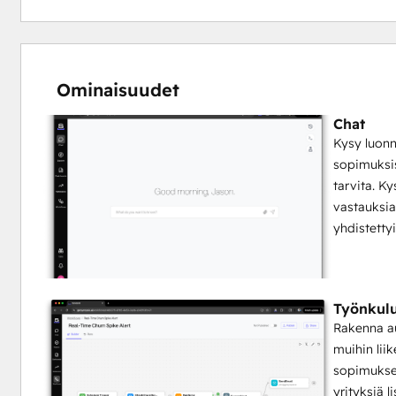
Ominaisuudet
Chat
Kysy luonn
sopimuksis
tarvita. K
vastauksia
yhdistettyi
Työnkul
Rakenna au
muihin lii
sopimukset
yrityksiä l