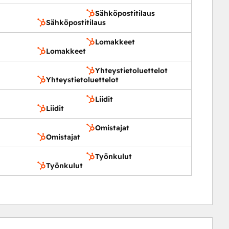
Sähköpostitilaus
Sähköpostitilaus
Lomakkeet
Lomakkeet
Yhteystietoluettelot
Yhteystietoluettelot
Liidit
Liidit
Omistajat
Omistajat
Työnkulut
Työnkulut