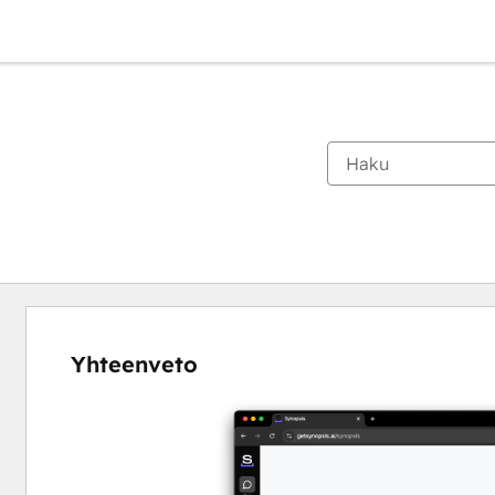
Yhteenveto
Katso
muita
kohteita
käyttämällä