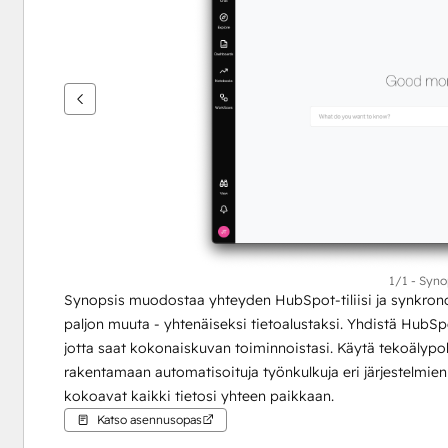
nuolipainikkeita
1/1 - Syno
Synopsis muodostaa yhteyden HubSpot-tiliisi ja synkronoi 
paljon muuta - yhtenäiseksi tietoalustaksi. Yhdistä HubSpot
jotta saat kokonaiskuvan toiminnoistasi. Käytä tekoälypohj
rakentamaan automatisoituja työnkulkuja eri järjestelmien vä
kokoavat kaikki tietosi yhteen paikkaan.        
Katso asennusopas