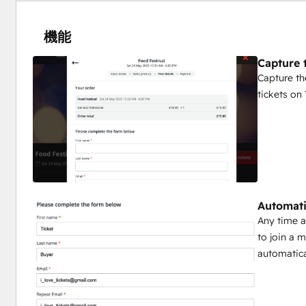
機能
Capture 
Capture th
tickets on
Automatic
Any time a
to join a 
automatical