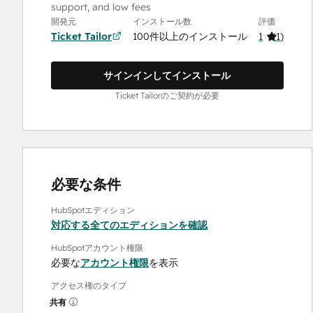
support, and low fees
開発元
インストール数
評価
Ticket Tailor
100件以上のインストール
1
(
1
)
サインインしてインストール
Ticket Tailorのご契約が必要
必要な条件
HubSpotエディション
対応する全てのエディションを確認
HubSpotアカウント権限
必要な
アカウント権限
を表示
アクセス権のタイプ
共有