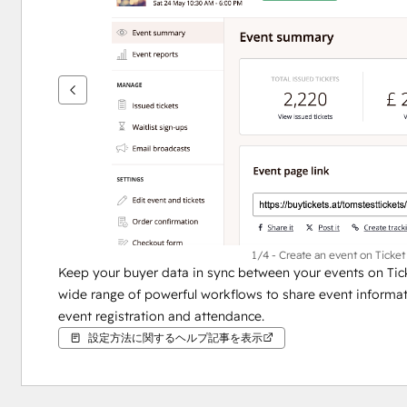
を
表
示
す
る
に
は
矢
印
キ
ー
を
1/4 - Create an event on Ticket T
Keep your buyer data in sync between your events on Tic
使
wide range of powerful workflows to share event informatio
用
event registration and attendance.
し
設定方法に関するヘルプ記事を表示
ま
す