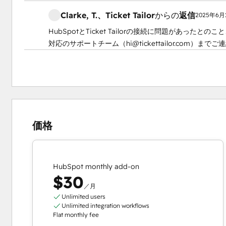
Clarke, T.
、Ticket Tailor
からの
返信
2025年6月
HubSpotとTicket Tailorの接続に問題があっ
対応のサポートチーム（hi@tickettailor.com）まで
価格
HubSpot monthly add-on
$30
／月
Unlimited users
Unlimited integration workflows
Flat monthly fee