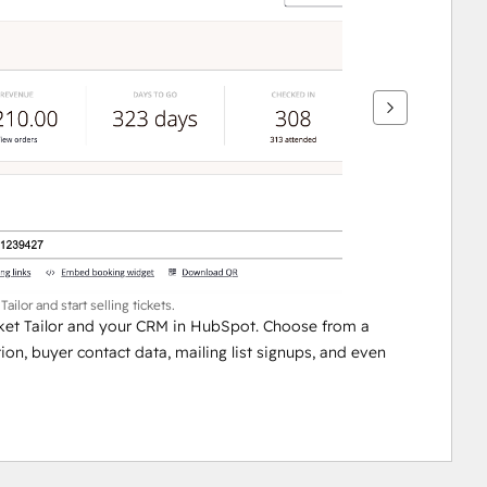
ailor and start selling tickets.
ket Tailor and your CRM in HubSpot. Choose from a 
n, buyer contact data, mailing list signups, and even 