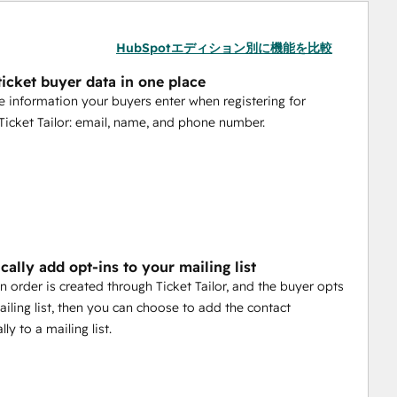
HubSpotエディション別に機能を比較
ticket buyer data in one place
e information your buyers enter when registering for
 Ticket Tailor: email, name, and phone number.
ally add opt-ins to your mailing list
n order is created through Ticket Tailor, and the buyer opts
mailing list, then you can choose to add the contact
ly to a mailing list.