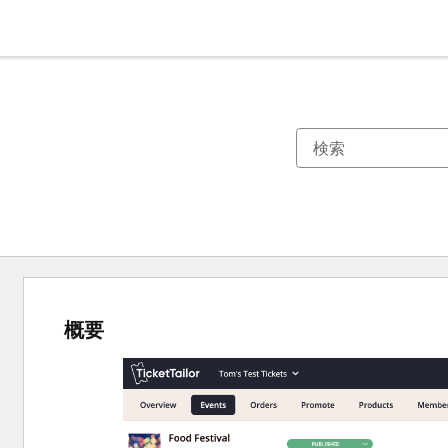
概要
他
の
項
目