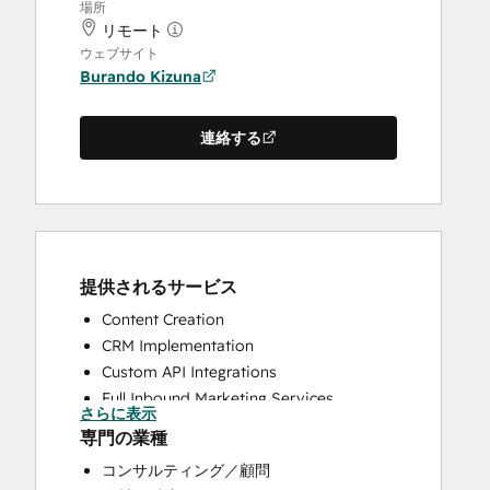
場所
リモート
ウェブサイト
Burando Kizuna
連絡する
提供されるサービス
Content Creation
CRM Implementation
Custom API Integrations
Full Inbound Marketing Services
さらに表示
Help Desk Implementation
専門の業種
Knowledge Base Development
コンサルティング／顧問
Programmable Automation