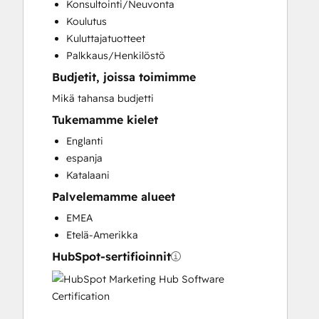
Konsultointi/Neuvonta
Sales and Marketing Alignment
Koulutus
Sales Coaching and Training
Kuluttajatuotteet
Sales Enablement
Palkkaus/Henkilöstö
Budjetit, joissa toimimme
Mikä tahansa budjetti
Tukemamme kielet
Englanti
espanja
Katalaani
Palvelemamme alueet
EMEA
Etelä-Amerikka
HubSpot-sertifioinnit
HubSpot
Marketing
Hub