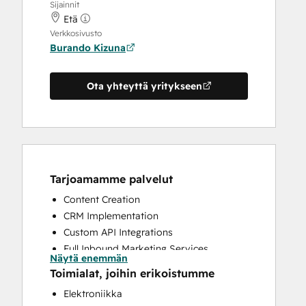
Sijainnit
Etä
Verkkosivusto
Burando Kizuna
Ota yhteyttä yritykseen
Tarjoamamme palvelut
Content Creation
CRM Implementation
Custom API Integrations
Full Inbound Marketing Services
Näytä enemmän
Help Desk Implementation
Toimialat, joihin erikoistumme
Knowledge Base Development
Elektroniikka
Programmable Automation