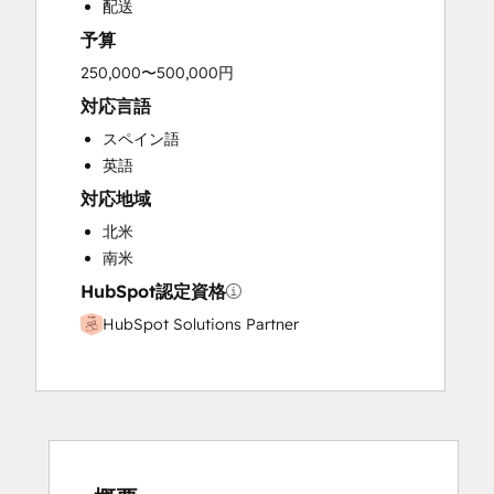
配送
Sales and Marketing Alignment
予算
Video Production
Website Design
250,000〜500,000円
Website Development
対応言語
スペイン語
英語
対応地域
北米
南米
HubSpot認定資格
HubSpot Solutions Partner