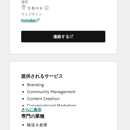
場所
リモート
ウェブサイト
Innobo
連絡する
提供されるサービス
Branding
Community Management
Content Creation
Conversational Marketing
さらに表示
CRM Implementation
専門の業種
Email Marketing
輸送＆倉庫
Full Inbound Marketing Services