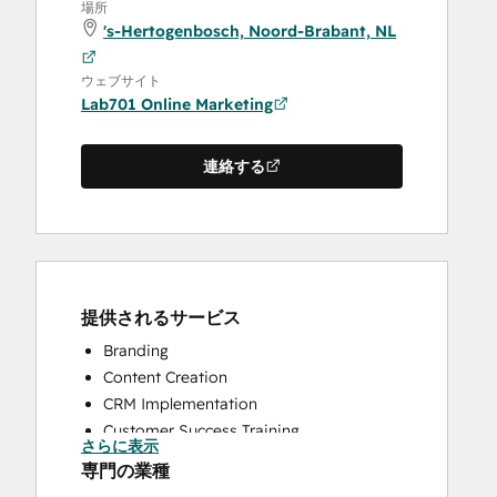
場所
's-Hertogenbosch, Noord-Brabant, NL
ウェブサイト
Lab701 Online Marketing
連絡する
提供されるサービス
Branding
Content Creation
CRM Implementation
Customer Success Training
さらに表示
Customer Support Training
専門の業種
Customer Survey and Analysis