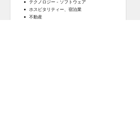
テクノロジー - ソフトウェア
Email Marketing
ホスピタリティー、宿泊業
Full Inbound Marketing Services
不動産
Help Desk Implementation
法律／法務サービス
Knowledge Base Development
銀行／金融サービス
Paid Advertising
予算
Programmable Automation
Sales and Marketing Alignment
250,000〜500,000円
Sales Coaching and Training
対応言語
Sales Enablement
オランダ語
Search Engine Optimization
ドイツ語
Social Media
英語
Website Design
対応地域
Website Development
欧州・中東・アフリカ
HubSpot認定資格
AI Essentials Badge
Breeze Essentials Partner Badge
HubSpot CMS for Developers II