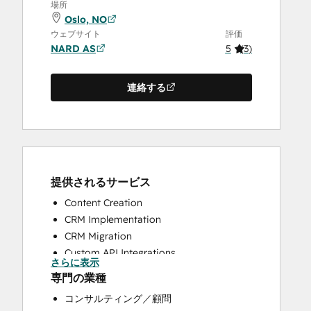
場所
Oslo, NO
ウェブサイト
評価
NARD AS
5
(
3
)
連絡する
提供されるサービス
Content Creation
CRM Implementation
CRM Migration
Custom API Integrations
さらに表示
Customer Marketing
専門の業種
Customer Survey and Analysis
コンサルティング／顧問
Email Marketing