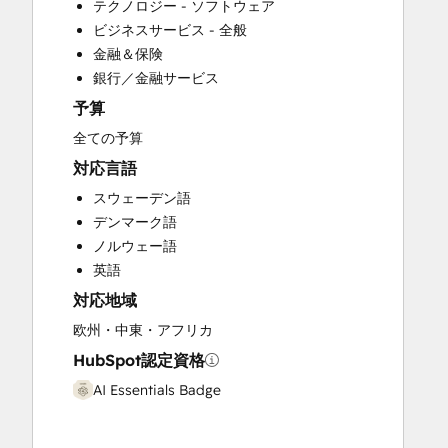
テクノロジー - ソフトウェア
Full Inbound Marketing Services
ビジネスサービス - 全般
Knowledge Base Development
金融＆保険
Paid Advertising
銀行／金融サービス
Public Relations
予算
Sales and Marketing Alignment
Sales Coaching and Training
全ての予算
Sales Enablement
対応言語
Search Engine Optimization
スウェーデン語
Social Media
デンマーク語
Video Production
ノルウェー語
Website Development
英語
Website Migration
対応地域
欧州・中東・アフリカ
HubSpot認定資格
AI Essentials Badge