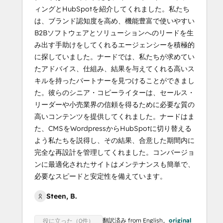
ィングとHubSpotを紹介してくれました。私たち
は、ブランド認知度を高め、機能豊富で使いやすい
B2Bソフトウェアとソリューションへのリードを生
み出す手助けをしてくれるエージェンシーを積極的
に探していました。ナードでは、私たちが求めてい
たアドバイス、仕組み、結果を与えてくれる高いス
キルを持ったパートナーを見つけることができまし
た。彼らのシニア・コピーライターは、セールス・
リーダーや小売業界の信頼を得るために必要な質の
高いコンテンツを提供してくれました。ナードはま
た、CMSをWordpressからHubSpotに切り替える
よう私たちを説得し、その結果、合意した期間内に
完全な再設計を管理してくれました。コンバージョ
ンに最適化されたサイトはメンテナンスも簡単で、
必要なスピードと安定性を備えています。
Steen, B.
翻訳済み from English。
original
役に立った（0件）