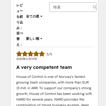
レビ
ュー
全ての星
を絞
り込
み：
並べ
新しい順
替
え：
5/5
2020年11月19日
A very competent team
House of Control is one of Norway's fastest
growing SaaS companies, with more than EUR
13 mill. in ARR. To support our company's strong
growth, House of Control has been working with
NARD for several years. NARD provides the
combination of strong business acumen, deep