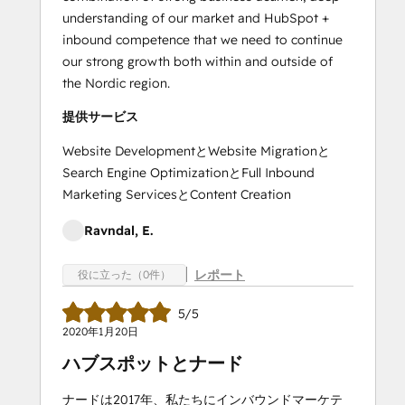
understanding of our market and HubSpot +
inbound competence that we need to continue
our strong growth both within and outside of
the Nordic region.
提供サービス
Website DevelopmentとWebsite Migrationと
Search Engine OptimizationとFull Inbound
Marketing ServicesとContent Creation
Ravndal, E.
レポート
役に立った（0件）
5/5
2020年1月20日
ハブスポットとナード
ナードは2017年、私たちにインバウンドマーケテ