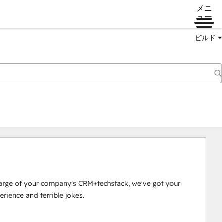
メニ
ュー
ビルド
arge of your company's CRM+techstack, we've got your 
ience and terrible jokes.
