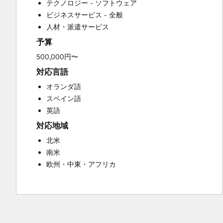
テクノロジー - ソフトウェア
Knowledge Base Development
ビジネスサービス - 全般
Paid Advertising
人材・派遣サービス
Sales and Marketing Alignment
予算
Sales Coaching and Training
Sales Enablement
500,000円〜
Website Development
対応言語
Website Migration
オランダ語
スペイン語
英語
対応地域
北米
南米
欧州・中東・アフリカ