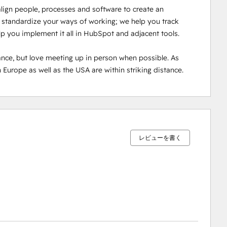
ign people, processes and software to create an 
 standardize your ways of working; we help you track 
lp you implement it all in HubSpot and adjacent tools.

nce, but love meeting up in person when possible. As 
 Europe as well as the USA are within striking distance.
0%
0%
0%
0%
100%
完
完
完
完
完
了
了
了
了
了
レビューを書く