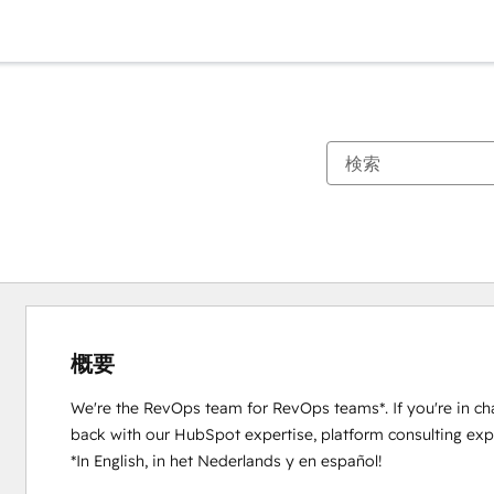
概要
We're the RevOps team for RevOps teams*. If you're in ch
back with our HubSpot expertise, platform consulting exper
*In English, in het Nederlands y en español!
