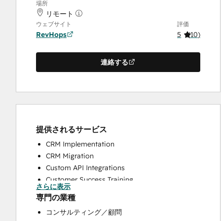
場所
リモート
ウェブサイト
評価
RevHops
5
(
10
)
連絡する
提供されるサービス
CRM Implementation
CRM Migration
Custom API Integrations
Customer Success Training
さらに表示
Customer Support Training
専門の業種
Help Desk Implementation
コンサルティング／顧問
HubSpot Onboarding