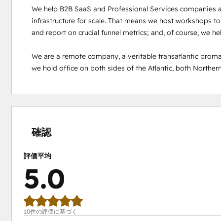
We help B2B SaaS and Professional Services companies al
infrastructure for scale. That means we host workshops to
and report on crucial funnel metrics; and, of course, we he
We are a remote company, a veritable transatlantic broma
we hold office on both sides of the Atlantic, both Northern
0%
0%
0%
0%
100%
完
完
完
完
完
了
了
了
了
了
確認
評価平均
5.0
10件の評価に基づく