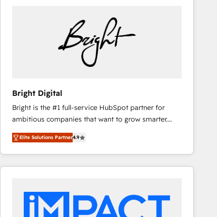
Bright Digital
Bright is the #1 full-service HubSpot partner for
ambitious companies that want to grow smarter.
From HubSpot onboarding, to training, from
Elite Solutions Partner
4.9
developing a new website to lead generation and
digital marketing; we do it all (and with great
results)! In short, our services include: - HubSpot
consultancy: onboarding, training, data migration -
HubSpot development: websites, custom modules,
integrations - Marketing & sales solutions: digital
marketing, advertising, campaigns, content and