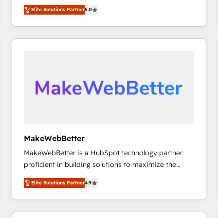
growth. As a triple-accredited HubSpot Solutions
HubSpot’s only Elite Partner with all 8 Accreditations
HubSpot大百科 出版 CRM・AI活用に関するご相談、現
Elite Solutions Partner
5.0
Partner, we specialize in both strategic RevOps
and a 3× Partner of the Year, New Breed turns
状整理の壁打ちなど、構想段階からお気軽にお問い合わ
planning and hands-on technical execution - building
HubSpot into your engine for measurable, durable
せください。
the operational foundation companies need to
growth.
thrive. Industries we specialize in: - Manufacturing -
Healthcare - Financial Services - Managed IT (MSP) -
Franchises - Professional Services - And more! How
we help: ✔️ Full HubSpot implementations and portal
optimization ✔️ Data migrations, CRM architecture,
and reporting foundations ✔️ Custom integrations
and workflow automation ✔️ User adoption
programs, training, and enablement Through project-
MakeWebBetter
based engagements and ongoing RevOps
MakeWebBetter is a HubSpot technology partner
partnerships, we guide organizations through the
proficient in building solutions to maximize the
revenue maturity model - delivering the right
operational efficiency of HubSpot. The fastest-
improvements at the right time so operations
Elite Solutions Partner
4.9
growing tech-enabler & facilitator, MakeWebBetter,
evolve strategically and sustainably as the business
hands you the blend of HubSpot expertise &
grows.
eminent solutions & integrations. Trust us to