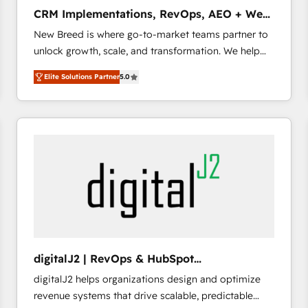
タ品質設計、グループ横断のCRM統合に対応します。
CRM Implementations, RevOps, AEO + Web,
2️⃣ AIエージェント組織構築 営業・マーケティング業務
Demand Gen
New Breed is where go-to-market teams partner to
の一部をAIが自律実行する組織への移行を設計・実装。
unlock growth, scale, and transformation. We help
Breeze・Claude等をHubSpotと連携させ、役割定義・
companies activate HubSpot’s AI-powered
運用ルール・成果指標まで含めて設計します。 3️⃣ 全社
Elite Solutions Partner
5.0
customer platform and operationalize HubSpot’s
DX × AI推進のPMO伴走支援 複数部門をまたぐDX×AI変
Loop Marketing framework through expert-led
革を、構想から実装・定着までPMOとして主導。「設
services, smart agents, and purpose-built apps,
定の代行ではなく、設計の責任」を引き受け、部門横断
tailored to your business. Together, we unlock
の統合・浸透・変革管理を実行します。 ▸ CMS戦略設
results, fast. ⚙️CRM & RevOps: Align all Hubs to your
計・構築：リード獲得・CVR・SEOを前提にした情報設
buyer journey for clean data, scalability, & reporting.
計・導線設計・テンプレート設計をContent Hubで一体
🎯Demand Gen & ABM: Drive pipeline with inbound,
提供。 ▸ 既存CRM・MAからの移行支援：Salesforce・
ABM, AEO, SEO, & paid media that fuel growth. 👩‍💻
Marketo・Pardot等からの移行、カスタム設計、履歴
Web Design: Build high-performing websites with
データ移行と活用設計まで。 ▸ AEO対応：ChatGPT・
UX, messaging, & conversion strategy that drive
Perplexity等のAI検索からの流入・引用を前提にコンテ
results. 🤖AI Strategy: Activate Breeze Agents,
ンツとサイト構造を最適化。 🏆 なぜ100incを選ぶの
digitalJ2 | RevOps & HubSpot
configure HubSpot AI, & maximize AEO with tailored
か？ ✓ HubSpot Eliteパートナー認定 ✓ HubSpotアワ
Implementations
digitalJ2 helps organizations design and optimize
AI services. 🧩Integrations: Extend HubSpot with
ード受賞・HUGリーダー ✓ ISO27001:2022 /
revenue systems that drive scalable, predictable
custom integrations, hosting, & maintenance. As
ISO9001:2015 取得 ✓ 400社以上の導入実績 ✓