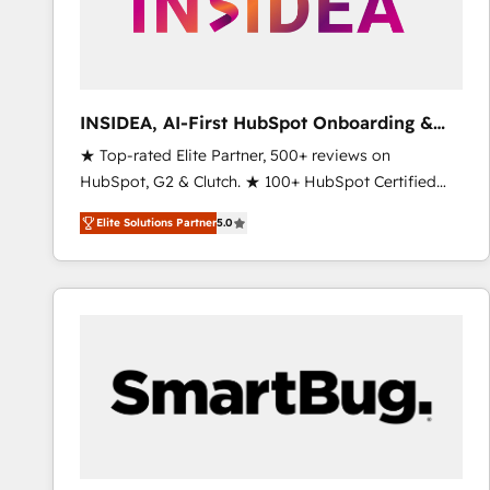
INSIDEA, AI-First HubSpot Onboarding &
RevOps
★ Top-rated Elite Partner, 500+ reviews on
HubSpot, G2 & Clutch. ★ 100+ HubSpot Certified
Experts & Trainers across the team ★ 1,500+
Elite Solutions Partner
5.0
implementations across five continents ★ AI-First,
RevOps-led, Onboarding obsessed ★ Company of
the Year 2024/25 INSIDEA helps growing companies
turn HubSpot into a revenue engine. We onboard
your team, migrate your data, and build AI-powered
workflows that drive adoption from week one, in
your time zone. What we do ➤ Onboarding: Live in
weeks, with workflows built around your business,
not a template. ➤ Migration: Move from any legacy
CRM. Zero downtime, full data integrity. ➤