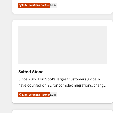
North America. Avec plus de 115 experts en
Elite Solutions Partner
4.9
marketing automation, Growth, Revops, CRM et
webdesign. Markentive is both a consulting firm, a
digital agency and an integrator. With over 115
experts in marketing automation, growth, revops,
CRM and webdesign (We focus on EMEA - USA
customers).
Salted Stone
Since 2012, HubSpot’s largest customers globally
have counted on S2 for complex migrations, change
management, systems integration, and creative
Elite Solutions Partner
5.0
solutions that deliver measurable impact and
transform brand experiences As one of the few full-
service creative agencies in the HubSpot