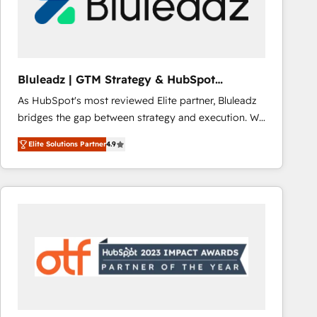
Bluleadz | GTM Strategy & HubSpot
Implementation
As HubSpot's most reviewed Elite partner, Bluleadz
bridges the gap between strategy and execution. We
don't just "set up tools" — we install the GTM
Elite Solutions Partner
4.9
Operating System (GTM OS) to align your leadership
and engineer a portal that drives predictable
revenue velocity. 🚀 GTM Strategy & Alignment
Workshops & Sprints: Identify "Valleys of Death"
stalling growth. Fix your ICP, Math, and Story to stop
"accelerating a mess." ⚙️ Elite Engineering & AI
Scalable Architecture: Zero-technical-debt setup
across all Hubs, validated by our 7 HubSpot
Accreditations. AI-Powered RevOps: Breeze AI,
custom AI agents, and high-integrity migrations for