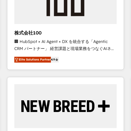
株式会社100
🏢 HubSpot × AI Agent × DX を統合する「Agentic
CRM パートナー」 経営課題と現場業務をつなぐAIネイ
ティブ・エージェンシーとして、HubSpot Eliteの実装
Elite Solutions Partner
4.9
力で顧客フロント業務を再設計します。 💡 100inc は何
をする会社か？ HubSpotを共通基盤に、AIエージェン
トを組み込んだ顧客フロント業務（マーケティング・営
業・CS）を組織全体で設計・実装する日本のAIネイテ
ィブ・エージェンシーです。事業部・グループ会社・部
門が分立する組織で、データと業務プロセスのサイロ化
を、CRMを軸とした全社共通基盤に再構築します。意
思決定者・PMO・現場担当者に並走します。 1️⃣
HubSpot導入・活用支援 顧客データの一元化から、
GTMの見える化・自動化まで。全Hub統合運用、デー