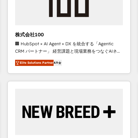
株式会社100
🏢 HubSpot × AI Agent × DX を統合する「Agentic
CRM パートナー」 経営課題と現場業務をつなぐAIネイ
ティブ・エージェンシーとして、HubSpot Eliteの実装
Elite Solutions Partner
4.9
力で顧客フロント業務を再設計します。 💡 100inc は何
をする会社か？ HubSpotを共通基盤に、AIエージェン
トを組み込んだ顧客フロント業務（マーケティング・営
業・CS）を組織全体で設計・実装する日本のAIネイテ
ィブ・エージェンシーです。事業部・グループ会社・部
門が分立する組織で、データと業務プロセスのサイロ化
を、CRMを軸とした全社共通基盤に再構築します。意
思決定者・PMO・現場担当者に並走します。 1️⃣
HubSpot導入・活用支援 顧客データの一元化から、
GTMの見える化・自動化まで。全Hub統合運用、デー