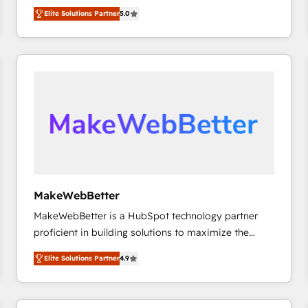
growth. As a triple-accredited HubSpot Solutions
HubSpot’s only Elite Partner with all 8 Accreditations
HubSpot大百科 出版 CRM・AI活用に関するご相談、現
Elite Solutions Partner
5.0
Partner, we specialize in both strategic RevOps
and a 3× Partner of the Year, New Breed turns
状整理の壁打ちなど、構想段階からお気軽にお問い合わ
planning and hands-on technical execution - building
HubSpot into your engine for measurable, durable
せください。
the operational foundation companies need to
growth.
thrive. Industries we specialize in: - Manufacturing -
Healthcare - Financial Services - Managed IT (MSP) -
Franchises - Professional Services - And more! How
we help: ✔️ Full HubSpot implementations and portal
optimization ✔️ Data migrations, CRM architecture,
and reporting foundations ✔️ Custom integrations
and workflow automation ✔️ User adoption
programs, training, and enablement Through project-
MakeWebBetter
based engagements and ongoing RevOps
MakeWebBetter is a HubSpot technology partner
partnerships, we guide organizations through the
proficient in building solutions to maximize the
revenue maturity model - delivering the right
operational efficiency of HubSpot. The fastest-
improvements at the right time so operations
Elite Solutions Partner
4.9
growing tech-enabler & facilitator, MakeWebBetter,
evolve strategically and sustainably as the business
hands you the blend of HubSpot expertise &
grows.
eminent solutions & integrations. Trust us to