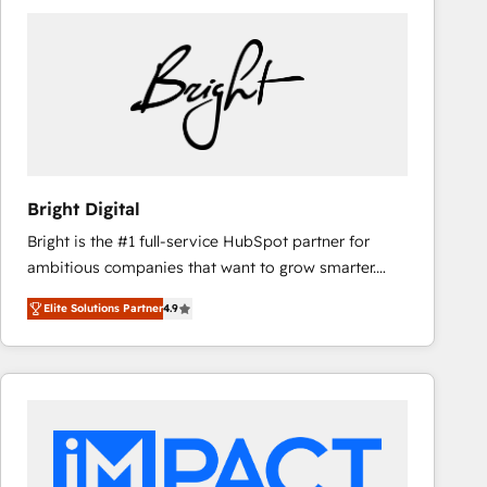
Bright Digital
Bright is the #1 full-service HubSpot partner for
ambitious companies that want to grow smarter.
From HubSpot onboarding, to training, from
Elite Solutions Partner
4.9
developing a new website to lead generation and
digital marketing; we do it all (and with great
results)! In short, our services include: - HubSpot
consultancy: onboarding, training, data migration -
HubSpot development: websites, custom modules,
integrations - Marketing & sales solutions: digital
marketing, advertising, campaigns, content and