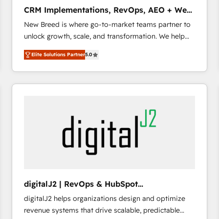
タ品質設計、グループ横断のCRM統合に対応します。
CRM Implementations, RevOps, AEO + Web,
2️⃣ AIエージェント組織構築 営業・マーケティング業務
Demand Gen
New Breed is where go-to-market teams partner to
の一部をAIが自律実行する組織への移行を設計・実装。
unlock growth, scale, and transformation. We help
Breeze・Claude等をHubSpotと連携させ、役割定義・
companies activate HubSpot’s AI-powered
運用ルール・成果指標まで含めて設計します。 3️⃣ 全社
Elite Solutions Partner
5.0
customer platform and operationalize HubSpot’s
DX × AI推進のPMO伴走支援 複数部門をまたぐDX×AI変
Loop Marketing framework through expert-led
革を、構想から実装・定着までPMOとして主導。「設
services, smart agents, and purpose-built apps,
定の代行ではなく、設計の責任」を引き受け、部門横断
tailored to your business. Together, we unlock
の統合・浸透・変革管理を実行します。 ▸ CMS戦略設
results, fast. ⚙️CRM & RevOps: Align all Hubs to your
計・構築：リード獲得・CVR・SEOを前提にした情報設
buyer journey for clean data, scalability, & reporting.
計・導線設計・テンプレート設計をContent Hubで一体
🎯Demand Gen & ABM: Drive pipeline with inbound,
提供。 ▸ 既存CRM・MAからの移行支援：Salesforce・
ABM, AEO, SEO, & paid media that fuel growth. 👩‍💻
Marketo・Pardot等からの移行、カスタム設計、履歴
Web Design: Build high-performing websites with
データ移行と活用設計まで。 ▸ AEO対応：ChatGPT・
UX, messaging, & conversion strategy that drive
Perplexity等のAI検索からの流入・引用を前提にコンテ
results. 🤖AI Strategy: Activate Breeze Agents,
ンツとサイト構造を最適化。 🏆 なぜ100incを選ぶの
digitalJ2 | RevOps & HubSpot
configure HubSpot AI, & maximize AEO with tailored
か？ ✓ HubSpot Eliteパートナー認定 ✓ HubSpotアワ
Implementations
digitalJ2 helps organizations design and optimize
AI services. 🧩Integrations: Extend HubSpot with
ード受賞・HUGリーダー ✓ ISO27001:2022 /
revenue systems that drive scalable, predictable
custom integrations, hosting, & maintenance. As
ISO9001:2015 取得 ✓ 400社以上の導入実績 ✓