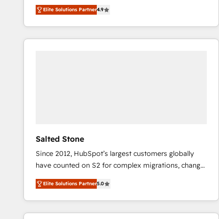
North America. Avec plus de 115 experts en
Elite Solutions Partner
4.9
marketing automation, Growth, Revops, CRM et
webdesign. Markentive is both a consulting firm, a
digital agency and an integrator. With over 115
experts in marketing automation, growth, revops,
CRM and webdesign (We focus on EMEA - USA
customers).
Salted Stone
Since 2012, HubSpot’s largest customers globally
have counted on S2 for complex migrations, change
management, systems integration, and creative
Elite Solutions Partner
5.0
solutions that deliver measurable impact and
transform brand experiences As one of the few full-
service creative agencies in the HubSpot