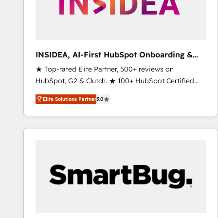
INSIDEA, AI-First HubSpot Onboarding &
RevOps
★ Top-rated Elite Partner, 500+ reviews on
HubSpot, G2 & Clutch. ★ 100+ HubSpot Certified
Experts & Trainers across the team ★ 1,500+
Elite Solutions Partner
5.0
implementations across five continents ★ AI-First,
RevOps-led, Onboarding obsessed ★ Company of
the Year 2024/25 INSIDEA helps growing companies
turn HubSpot into a revenue engine. We onboard
your team, migrate your data, and build AI-powered
workflows that drive adoption from week one, in
your time zone. What we do ➤ Onboarding: Live in
weeks, with workflows built around your business,
not a template. ➤ Migration: Move from any legacy
CRM. Zero downtime, full data integrity. ➤