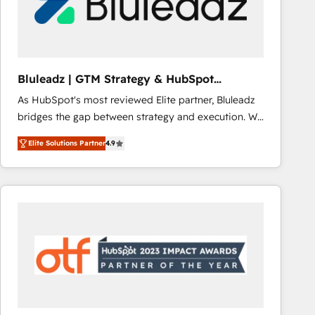
Bluleadz | GTM Strategy & HubSpot
Implementation
As HubSpot's most reviewed Elite partner, Bluleadz
bridges the gap between strategy and execution. We
don't just "set up tools" — we install the GTM
Elite Solutions Partner
4.9
Operating System (GTM OS) to align your leadership
and engineer a portal that drives predictable
revenue velocity. 🚀 GTM Strategy & Alignment
Workshops & Sprints: Identify "Valleys of Death"
stalling growth. Fix your ICP, Math, and Story to stop
"accelerating a mess." ⚙️ Elite Engineering & AI
Scalable Architecture: Zero-technical-debt setup
across all Hubs, validated by our 7 HubSpot
Accreditations. AI-Powered RevOps: Breeze AI,
custom AI agents, and high-integrity migrations for