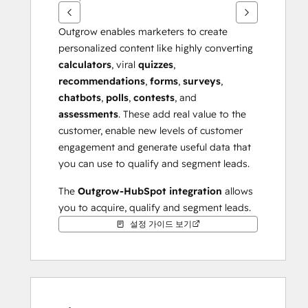
십
시
Outgrow enables marketers to create 
오.
personalized content like highly converting 
calculators
, viral 
quizzes
, 
recommendations
, 
forms
, 
surveys
, 
chatbots
, 
polls
, 
contests
, and 
assessments
. These add real value to the 
customer, enable new levels of customer 
engagement and generate useful data that 
you can use to qualify and segment leads. 
The 
Outgrow-HubSpot integration
 allows 
you to acquire, qualify and segment leads. 
You can then send your leads and all 
설정 가이드 보기
accompanying data to HubSpot so that 
you can follow up with users in a highly 
personalised way. 