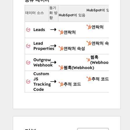
동기
HubSpot에 있음
데이터 소스
화 방
HubSpot에 있음
향
연락처
Leads
연락처
Lead
연락처 속성
Properties
연락처 속성
웹훅
Outgrow
(Webhook)
Webhook
웹훅(Webhook)
Custom
JS
추적 코드
Tracking
추적 코드
Code
3%
6%
10%
12%
69%
3%
6%
10%
12%
69%
완
완
완
완
완
완
완
완
완
완
료
료
료
료
료
료
료
료
료
료