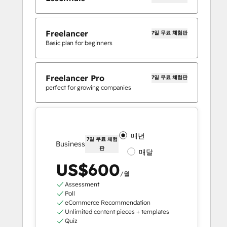
Freelancer
7일 무료 체험판
Basic plan for beginners
Freelancer Pro
7일 무료 체험판
perfect for growing companies
매년
7일 무료 체험
Business
판
매달
US$600
/월
Assessment
Poll
eCommerce Recommendation
Unlimited content pieces + templates
Quiz