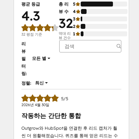
평균 등급
총 리
5
69%
4.3
뷰 수
4
12%
32
3
3%
2
10%
역대 리
1
6%
32 평점 기준
뷰 건수
리
뷰
모든 별
필
터
링:
최신
정렬:
5/5
2026년 4월 30일
작동하는 간단한 통합
Outgrow와 HubSpot을 연결한 후 리드 캡처가 훨
씬 더 원활해졌습니다. 퀴즈를 통해 얻은 리드는 수