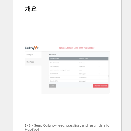
개요
다
른
항
목
을
보
려
면
화
살
표
키
를
사
용
하
1/8 - Send Outgrow lead, question, and result data to
HubSpot