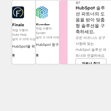
요?
HubSpot 솔루
션 파트너의 도
움을 받아 맞춤
Finale
Synder
형 솔루션을 구
작업 수행자:
Composer
작업 수행자:
축하세요.
Synder
Hubs Help
모든 비즈니스 요구
설치 수 10개 미만
설치 수 10개 이상
사항에 맞는
HubSpot 청구
HubSpot을 위
HubSpot 솔루션 파
서를
해 제작된 AI
트너와 연결하세요.
앱
앱
QuickBooks,
생성 웹 콘텐
NetSuite 또는
파트너 찾기
츠.
Xero와 동기화
하세요 — 발생
주의 및 수익
인식 기능 포함