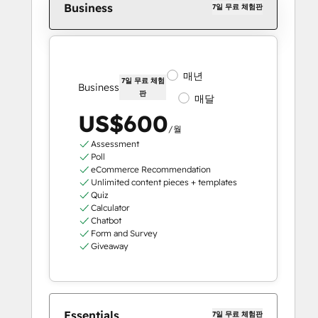
Business
7일 무료 체험판
매년
7일 무료 체험
Business
판
매달
US$600
/월
Assessment
Poll
eCommerce Recommendation
Unlimited content pieces + templates
Quiz
Calculator
Chatbot
Form and Survey
Giveaway
Essentials
7일 무료 체험판