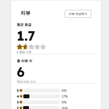
0%
0%
16%
17%
67%
0%
0%
16%
17%
67%
완
완
완
완
완
완
완
완
완
완
료
료
료
료
료
료
료
료
료
료
리뷰
리뷰 작성하기
평균 등급
1.7
6 평점 기준
총 리뷰 수
6
역대 리뷰 건수
5
0%
4
17%
3
0%
2
16%