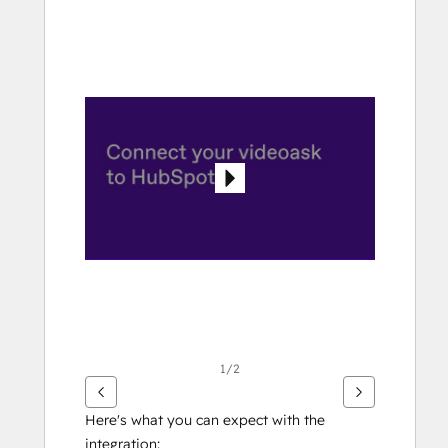
다
른
항
목
을
보
려
면
화
살
표
키
를
사
용
하
1/2
십
시
Here's what you can expect with the 
오.
integration: