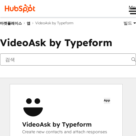
Me
빌드
VideoAsk by Typeform
마켓플레이스
앱
VideoAsk by Typeform
App
VideoAsk by Typeform
Create new contacts and attach responses