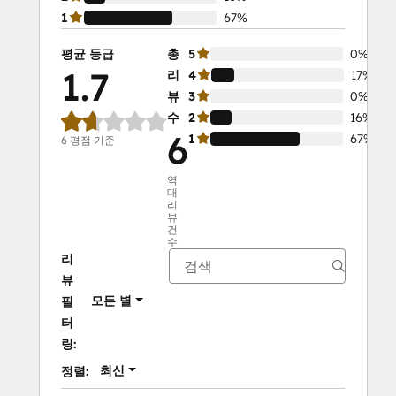
1
67%
평균 등급
총
5
0%
1.7
리
4
17%
뷰
3
0%
수
2
16%
6
1
67%
6 평점 기준
역
대
리
뷰
건
수
리
뷰
모든 별
필
터
링:
최신
정렬: