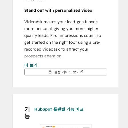
Stand out with personalized video
VideoAsk makes your lead-gen funnels 
more personal, giving you more, higher 
quality leads. First impressions count, so 
get started on the right foot using a pre-
recorded videoask to attract your 
prospects attention.
더 보기
Get your data all in one place.
설정 가이드 보기
Qualify your leads with VideoAsk, then 
automatically send their information to 
HubSpot to grow your audience. Watch 
your videoask conversation within the 
contact card, too.
기
HubSpot 플랜별 기능 비교
능
Upgrade your leads with video