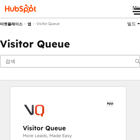
Me
빌드
Visitor Queue
마켓플레이스
앱
Visitor Queue
App
Visitor Queue
More Leads, Made Easy