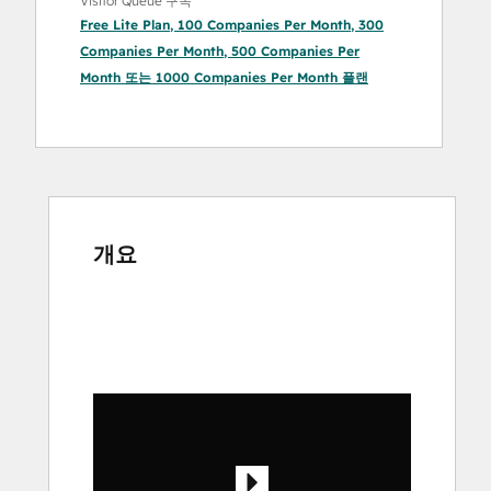
Visitor Queue 구독
Free Lite Plan
,
100 Companies Per Month
,
300
Companies Per Month
,
500 Companies Per
Month
또는
1000 Companies Per Month
플랜
개요
다
른
항
목
을
보
려
면