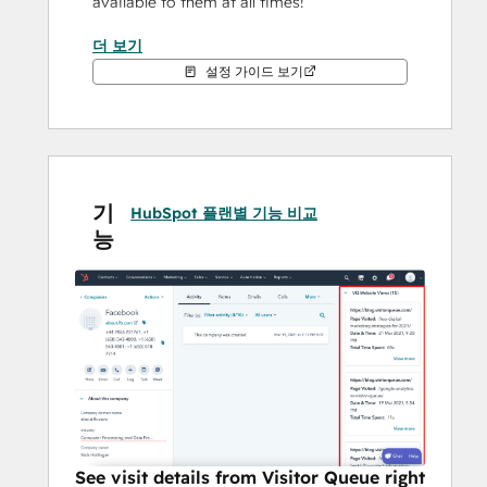
available to them at all times!
더 보기
You have some great abilities using the 
설정 가이드 보기
Visitor Queue app with HubSpot:
Create companies identified in 
Visitor Queue as Company records in 
HubSpot.
기
Create companies identified in 
HubSpot 플랜별 기능 비교
능
Visitor Queue as Deal records in 
HubSpot.
Create companies identified in 
Visitor Queue as Task records in 
HubSpot.
Automatically sync over all visit 
details of companies that visited 
your website from Visitor Queue to 
HubSpot company, contact and deal 
records.
See visit details from Visitor Queue right