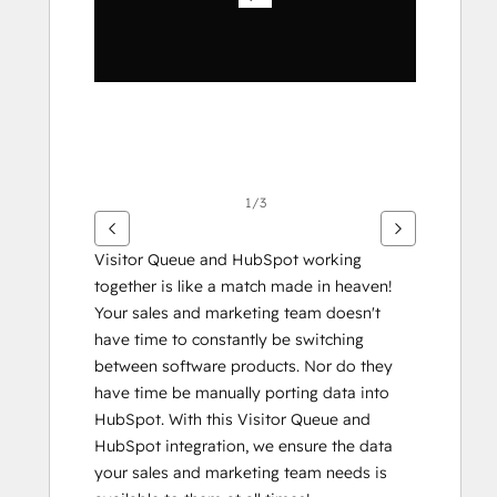
화
살
표
키
를
사
용
하
1/3
십
시
Visitor Queue and HubSpot working 
오.
together is like a match made in heaven! 
Your sales and marketing team doesn't 
have time to constantly be switching 
between software products. Nor do they 
have time be manually porting data into 
HubSpot. With this Visitor Queue and 
HubSpot integration, we ensure the data 
your sales and marketing team needs is 