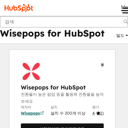
Me
Wisepops for HubSpot
마켓플레이스
앱
Wisepops for HubSpot
빌드
앱
Wisepops for HubSpot
전환율이 높은 팝업 등을 활용해 전환율을 높여
보세요
제작자
설치
평가
Wisepops
설치 수 200개 이상
4
(
2
)