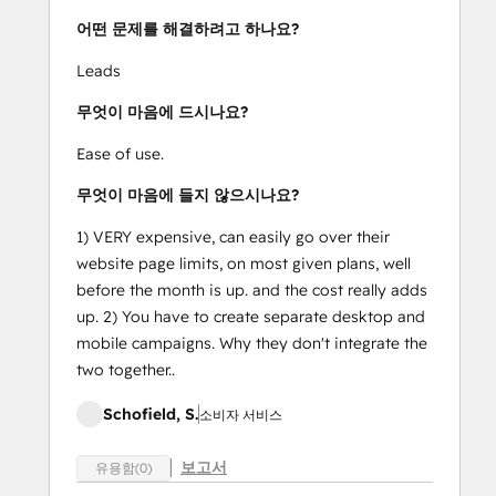
어떤 문제를 해결하려고 하나요?
Leads
무엇이 마음에 드시나요?
Ease of use.
무엇이 마음에 들지 않으시나요?
1) VERY expensive, can easily go over their
website page limits, on most given plans, well
before the month is up. and the cost really adds
up. 2) You have to create separate desktop and
mobile campaigns. Why they don't integrate the
two together..
Schofield, S.
소비자 서비스
보고서
유용함(0)