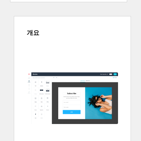
개요
다
른
항
목
을
보
려
면
화
살
표
키
를