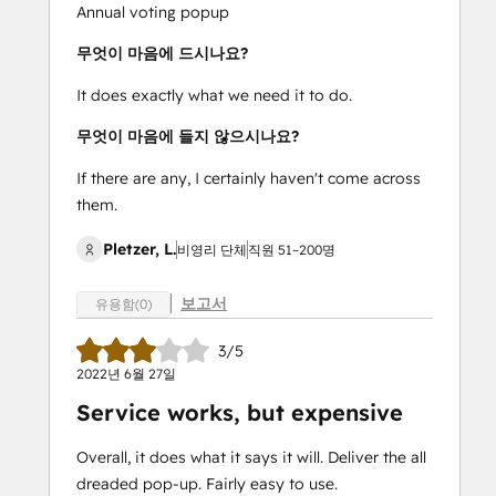
Annual voting popup
무엇이 마음에 드시나요?
It does exactly what we need it to do.
무엇이 마음에 들지 않으시나요?
If there are any, I certainly haven't come across
them.
Pletzer, L.
비영리 단체
직원 51~200명
보고서
유용함(0)
3/5
2022년 6월 27일
Service works, but expensive
Overall, it does what it says it will. Deliver the all
dreaded pop-up. Fairly easy to use.