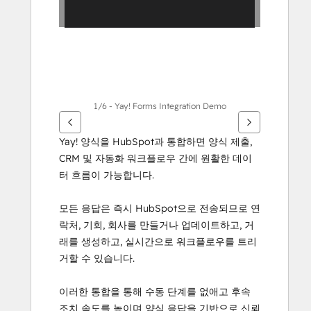
살
표
키
를
사
용
하
1/6 - Yay! Forms Integration Demo
십
시
Yay! 양식을 HubSpot과 통합하면 양식 제출, 
오.
CRM 및 자동화 워크플로우 간에 원활한 데이
터 흐름이 가능합니다.
모든 응답은 즉시 HubSpot으로 전송되므로 연
락처, 기회, 회사를 만들거나 업데이트하고, 거
래를 생성하고, 실시간으로 워크플로우를 트리
거할 수 있습니다.
이러한 통합을 통해 수동 단계를 없애고 후속 
조치 속도를 높이며 양식 응답을 기반으로 신뢰