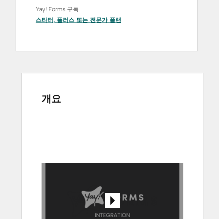
Yay! Forms 구독
스타터
,
플러스
또는
전문가
플랜
개요
다
른
항
목
을
보
려
면
화