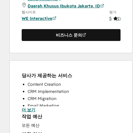
Daerah Khusus Ibukota Jakarta, ID
웹사이트
평가
WE Interactive
5
(
1
)
비즈니스 문의
당사가 제공하는 서비스
Content Creation
CRM Implementation
CRM Migration
Email Marketing
더 보기
Paid Advertising
작업 예산
Search Engine Optimization
모든 예산
Social Media