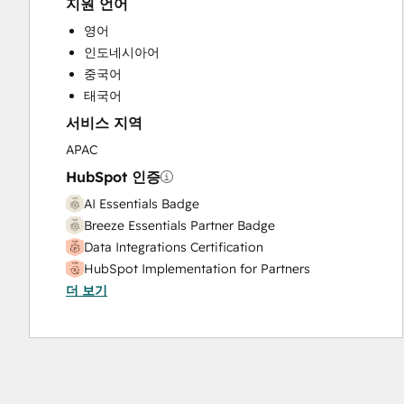
지원 언어
Website Design
Website Development
영어
Website Migration
인도네시아어
중국어
태국어
서비스 지역
APAC
HubSpot 인증
AI Essentials Badge
Breeze Essentials Partner Badge
Data Integrations Certification
HubSpot Implementation for Partners
더 보기
HubSpot Marketing Hub Software Certification
HubSpot Reporting
HubSpot Sales Hub Software Certification
HubSpot Solutions Partner
HubSpot Trainer Certification
Inbound Marketing