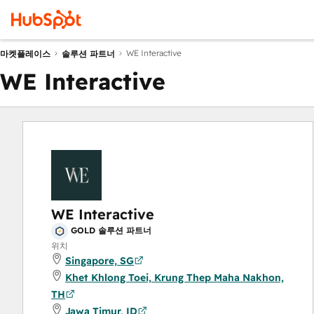
WE Interactive
마켓플레이스
솔루션 파트너
WE Interactive
WE Interactive
GOLD 솔루션 파트너
위치
Singapore, SG
Khet Khlong Toei, Krung Thep Maha Nakhon,
TH
Jawa Timur, ID