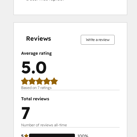
0%
0%
0%
0%
100%
0%
0%
0%
0%
100%
complete
complete
complete
complete
complete
complete
complete
complete
complete
complete
Reviews
Write a review
Average rating
5.0
Based on 7 ratings
Total reviews
7
Number of reviews all-time
5
100%