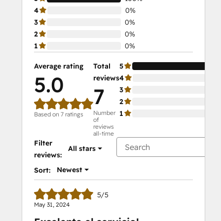
4
0%
3
0%
2
0%
1
0%
Average rating
Total
5
10
5.0
reviews
4
0%
7
3
0%
2
0%
Number
1
0%
Based on 7 ratings
of
reviews
all-time
Filter
All stars
reviews:
Newest
Sort:
5/5
May 31, 2024