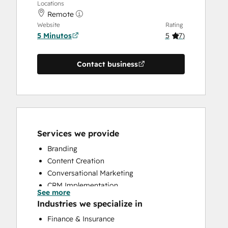
Locations
Remote
Website
Rating
5 Minutos
5
(
7
)
Contact business
Services we provide
Branding
Content Creation
Conversational Marketing
CRM Implementation
See more
CRM Migration
Industries we specialize in
Custom API Integrations
Finance & Insurance
Customer Marketing