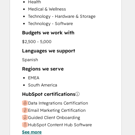
Health
Customer Success Training
Medical & Wellness
Customer Support Training
Technology - Hardware & Storage
Customer Survey and Analysis
Technology - Software
Email Marketing
Budgets we work with
Full Inbound Marketing Services
Help Desk Implementation
$2,500 - 5,000
Knowledge Base Development
Languages we support
Paid Advertising
Spanish
Programmable Automation
Regions we serve
Public Relations
Sales and Marketing Alignment
EMEA
Sales Coaching and Training
South America
Sales Enablement
HubSpot certifications
Social Media
Data Integrations Certification
Website Development
Email Marketing Certification
Website Migration
Guided Client Onboarding
HubSpot Content Hub Software
See more
HubSpot Implementation for Partners