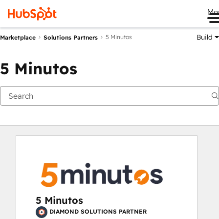
Me
Build
5 Minutos
Marketplace
Solutions Partners
5 Minutos
5 Minutos
DIAMOND SOLUTIONS PARTNER