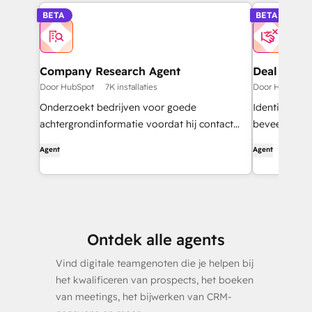
BETA
BETA
Company Research Agent
Deal Loss 
Door HubSpot
7K installaties
Door HubSpot
Onderzoekt bedrijven voor goede
Identificeert
achtergrondinformatie voordat hij contact
beveelt man
opneemt.
te verbetere
Agent
Agent
Ontdek alle agents
Vind digitale teamgenoten die je helpen bij
het kwalificeren van prospects, het boeken
van meetings, het bijwerken van CRM-