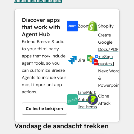
Alle collecties bekijken
Discover apps
Zoom
Shopify
that work with
Agent Hub
Create
Extend Breeze Studio
Google
to your third-party
Docs/PDF
apps that now include
+ eSign
Jira
agent tools, so you
quotes |
can customize Breeze
New: Word
Agents to include your
&
most important app
Powerpoint
actions.
LinePilot:
Clone
Automate
Attack
line items
Collectie bekijken
Vandaag de aandacht trekken