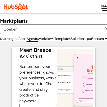
Me
Marktplaats
Startpagina
Apps
Agents
Workflows
Templates
Solutions-partners
Bouwen
Meet Breeze
Assistant
Remembers your
preferences, knows
your business, works
where you do. Chat,
create, and stay
productive
anywhere.