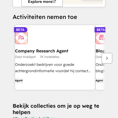
Explore more
Activiteiten nemen toe
BETA
BETA
Company Research Agent
Blog Rese
Door HubSpot
7K installaties
Door HubSpot
Onderzoekt bedrijven voor goede
Onderzoekt o
achtergrondinformatie voordat hij contact
blogberichte
opneemt.
Agent
Agent
Bekijk collecties om je op weg te
helpen