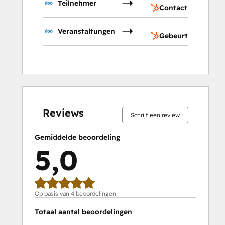
Teilnehmer
Contactpersonen
Gebe
Veranstaltungen
Gebeurtenissen
0%
0%
0%
0%
100%
0%
0%
0%
0%
100%
voltooid
voltooid
voltooid
voltooid
voltooid
voltooid
voltooid
voltooid
voltooid
voltooid
Reviews
Schrijf een review
Gemiddelde beoordeling
5,0
Op basis van 4 beoordelingen
Totaal aantal beoordelingen