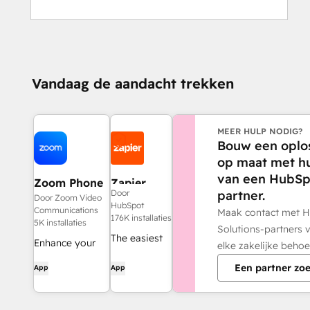
Vandaag de aandacht trekken
MEER HULP NODIG?
Bouw een oplo
op maat met h
van een HubSp
Zoom Phone
Zapier
partner.
Door
for HubSpot
Door Zoom Video
HubSpot
Communications
Maak contact met 
176K installaties
5K installaties
Solutions-partners 
The easiest
Enhance your
elke zakelijke behoe
way to
HubSpot
Een partner zo
App
App
automate
experience and
and connect
streamline your
HubSpot to
workflows.