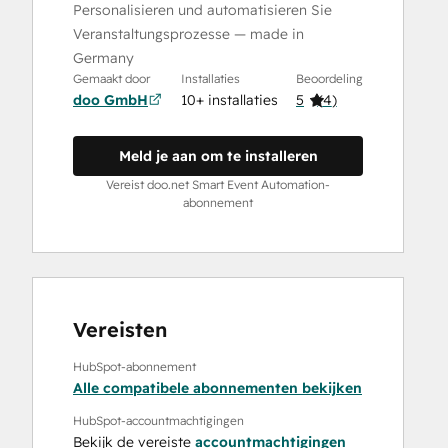
Personalisieren und automatisieren Sie
Veranstaltungsprozesse — made in
Germany
Gemaakt door
Installaties
Beoordeling
doo GmbH
10+ installaties
5
(
4
)
Meld je aan om te installeren
Vereist doo.net Smart Event Automation-
abonnement
Vereisten
HubSpot-abonnement
Alle compatibele abonnementen bekijken
HubSpot-accountmachtigingen
Bekijk de vereiste
accountmachtigingen