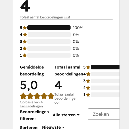
4
Totaal aantal beoordelingen ooit
5
100%
4
0%
3
0%
2
0%
1
0%
Gemiddelde
Totaal aantal
5
beoordeling
beoordelingen
4
5,0
4
3
2
Totaal aantal
1
beoordelingen
Op basis van 4
ooit
beoordelingen
Beoordelingen
Alle sterren
filteren:
Nieuwste
Sorteren: