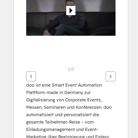
weer
te
geven
1/7
doo ist eine Smart Event Automation 
Plattform made in Germany zur 
Digitalisierung von Corporate Events, 
Messen, Seminaren und Konferenzen. doo 
automatisiert und personalisiert die 
gesamte Teilnehmer-Reise – vom 
Einladungsmanagement und Event-
Marketing über Registrierung und Einlass 