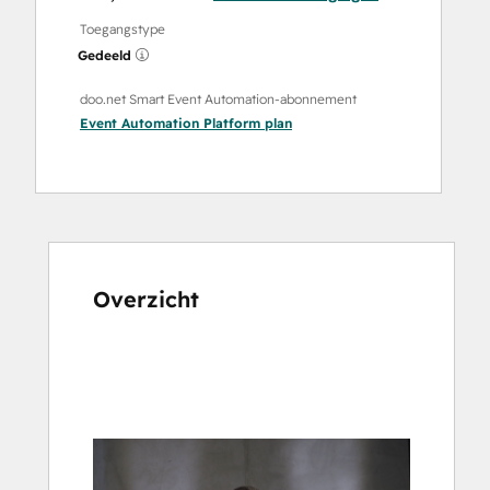
Toegangstype
Gedeeld
doo.net Smart Event Automation-abonnement
Event Automation Platform
plan
Overzicht
Gebruik
de
pijltoetsen
om
andere
items