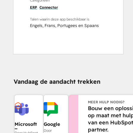
Categorieën
ERP
Connector
Talen waarin deze app beschikbaar is
Engels
,
Frans
,
Portugees
en
Spaans
Vandaag de aandacht trekken
MEER HULP NODIG?
Bouw een oploss
op maat met hul
van een HubSpot
Microsoft
Google
partner.
Teams
Chat
Door
Door HubSpot