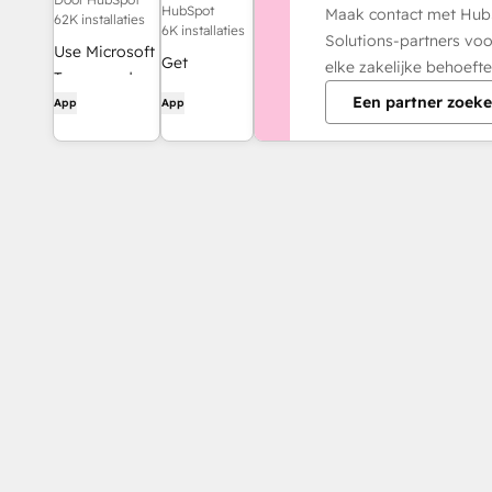
HubSpot
Maak contact met Hu
62K installaties
6K installaties
Solutions-partners voo
Use Microsoft
Get
elke zakelijke behoefte
Teams and
notifications
Een partner zoek
HubSpot for
App
App
and
meetings,
collaborate
conversations,
on customer
and more!
tickets and
messages