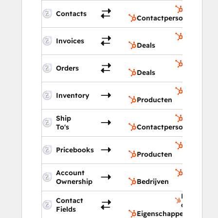
Contactp
Contacts
Contactpersonen
Deals
Invoices
Deals
Deals
Orders
Deals
Producte
Inventory
Producten
Ship
Contactp
To's
Contactpersonen
Producte
Pricebooks
Producten
Account
Bedrijven
Ownership
Bedrijven
Eigenscha
Contact
contactpe
Fields
Eigenschappen contact