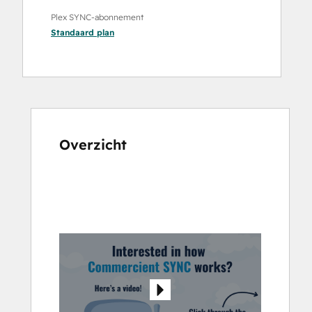
Plex SYNC-abonnement
Standaard
plan
Overzicht
Gebruik
de
pijltoetsen
om
andere
items
weer
te
geven