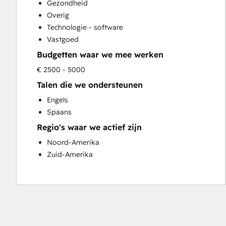
Gezondheid
Sales and Marketing Alignment
Overig
Sales Enablement
Technologie - software
Social Media
Vastgoed
Website Design
Budgetten waar we mee werken
€ 2500 - 5000
Talen die we ondersteunen
Engels
Spaans
Regio's waar we actief zijn
Noord-Amerika
Zuid-Amerika