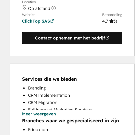
Locaties
Op afstand
Website
Beoordeling
ClickTop SAS
4,7
(
3
)
Contact opnemen met het bedrijf
Services die we bieden
Branding
CRM Implementation
CRM Migration
Full Inbound Marketing Services
Meer weergeven
HubSpot Onboarding
Branches waar we gespecialiseerd in zijn
Knowledge Base Development
Education
Paid Advertising