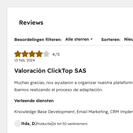
Reviews
Alle sterren
Nie
Beoordelingen filteren:
Sorteren:
4/5
15 feb. 2024
Valoración ClickTop SAS
Muchas gracias, nos ayudaron a organizar nuestra plataform
íbamos realizando el proceso de adaptación.
Verleende diensten
Knowledge Base Development, Email Marketing, CRM Implem
ltda, D.
Productie
26 tot 50 werknemers