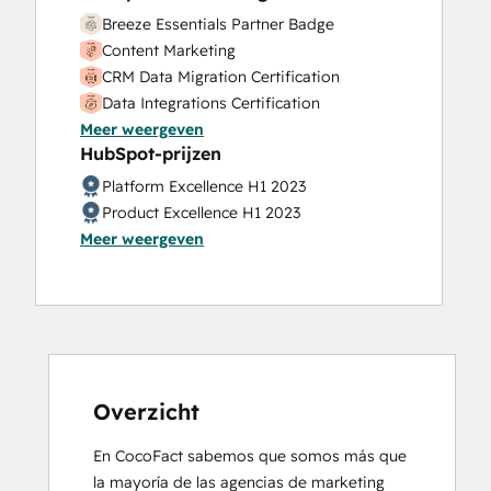
Breeze Essentials Partner Badge
Content Marketing
CRM Data Migration Certification
Data Integrations Certification
Meer weergeven
Digital Marketing
HubSpot-prijzen
Email Marketing Certification
HubSpot Marketing Software
Platform Excellence H1 2023
HubSpot Reporting
Product Excellence H1 2023
HubSpot Sales Hub Software
Meer weergeven
Certification
HubSpot Solutions Partner
Inbound
Inbound Marketing
Inbound Marketing
Inbound Sales
Overzicht
Objectives-Based Onboarding
Revenue Operations
En CocoFact sabemos que somos más que 
Salesforce Integration Certification
la mayoría de las agencias de marketing 