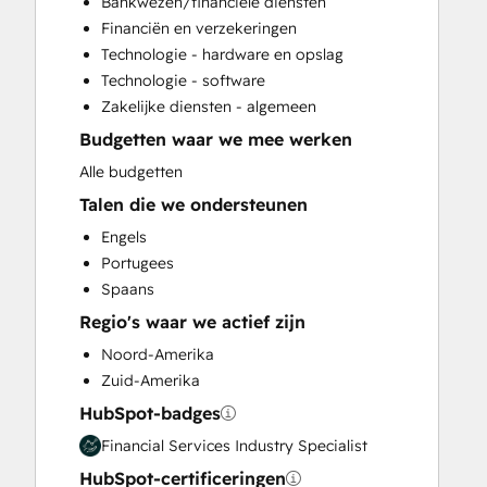
Bankwezen/financiële diensten
HubSpot Onboarding
Financiën en verzekeringen
Programmable Automation
Technologie - hardware en opslag
Sales and Marketing Alignment
Technologie - software
Sales Coaching and Training
Zakelijke diensten - algemeen
Sales Enablement
Budgetten waar we mee werken
Search Engine Optimization
Website Design
Alle budgetten
Website Development
Talen die we ondersteunen
Website Migration
Engels
Portugees
Spaans
Regio's waar we actief zijn
Noord-Amerika
Zuid-Amerika
HubSpot-badges
Financial Services Industry Specialist
HubSpot-certificeringen