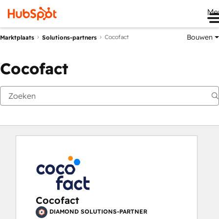
Me
Bouwen
Cocofact
Marktplaats
Solutions-partners
Cocofact
Cocofact
DIAMOND SOLUTIONS-PARTNER