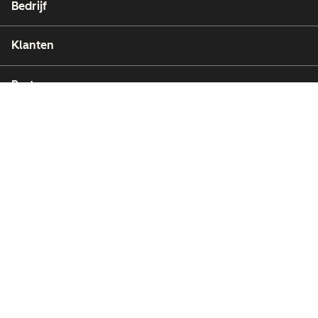
Bedrijf
Klanten
Partners
Copyright © 2026 HubSpot, Inc.
Juridische informatie (Engels)