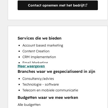
Contact opnemen met het bedrijf
Services die we bieden
Account based marketing
Content Creation
CRM Implementation
Email Marketing
Meer weergeven
Full Inbound Marketing Services
Branches waar we gespecialiseerd in zijn
HubSpot Onboarding
Consultancy/advies
Sales and Marketing Alignment
Technologie - software
Sales Enablement
Telecom en mobiele communicatie
Search Engine Optimization
Budgetten waar we mee werken
Social Media
Website Design
Alle budgetten