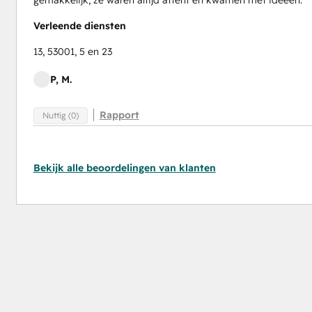
gemakkelijk, ze waren altijd attent en kwamen met ideeën.
Verleende diensten
13, 53001, 5 en 23
P, M.
Rapport
Nuttig (0)
Bekijk alle beoordelingen van klanten