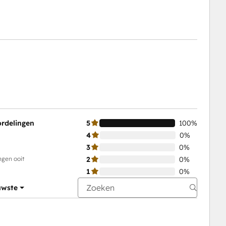
ordelingen
5
100%
4
0%
3
0%
ngen ooit
2
0%
1
0%
uwste