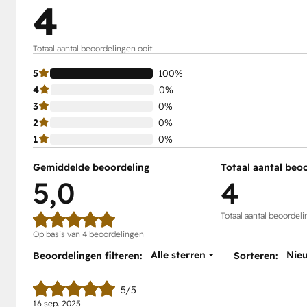
4
Totaal aantal beoordelingen ooit
5
100%
4
0%
3
0%
2
0%
1
0%
Gemiddelde beoordeling
Totaal aantal beo
5,0
4
Totaal aantal beoordeli
Op basis van 4 beoordelingen
Alle sterren
Nie
Beoordelingen filteren:
Sorteren:
5/5
16 sep. 2025