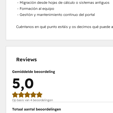
 - Migración desde hojas de cálculo o sistemas antiguos

 - Formación al equipo

 - Gestión y mantenimiento continuo del portal

Cuéntanos en qué punto estáis y os decimos qué puede 
0%
0%
0%
0%
100%
voltooid
voltooid
voltooid
voltooid
voltooid
Reviews
Gemiddelde beoordeling
5,0
Op basis van 4 beoordelingen
Totaal aantal beoordelingen