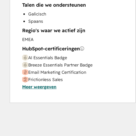
Talen die we ondersteunen
Galicisch
Spaans
Regio's waar we actief zijn
EMEA
HubSpot-certificeringen
AI Essentials Badge
Breeze Essentials Partner Badge
Email Marketing Certification
Frictionless Sales
Meer weergeven
HubSpot Reporting
HubSpot Sales Hub Software Certification
Inbound
Inbound Sales
Revenue Operations
Sales Enablement
Service Hub Software