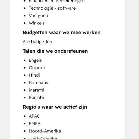
Financiën en verzekeringen
HubSpot Onboarding
Technologie - software
Knowledge Base Development
Vastgoed
Sales and Marketing Alignment
Winkels
Video Production
Budgetten waar we mee werken
Website Design
Website Development
Alle budgetten
Website Migration
Talen die we ondersteunen
Engels
Gujarati
Hindi
Koreaans
Marathi
Punjabi
Regio's waar we actief zijn
APAC
EMEA
Noord-Amerika
Zuid-Amerika