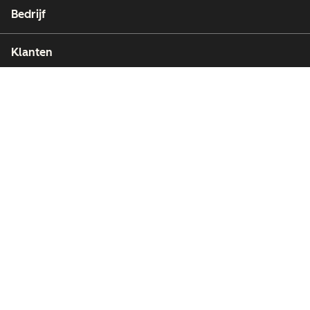
Bedrijf
Klanten
Partners
Copyright © 2026 HubSpot, Inc.
Juridische informatie (Engels)