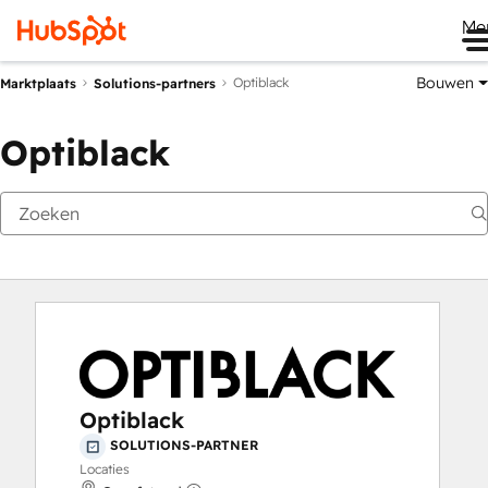
Me
Bouwen
Optiblack
Marktplaats
Solutions-partners
Optiblack
Optiblack
SOLUTIONS-PARTNER
Locaties