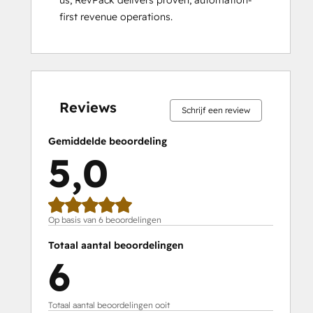
us, RevPack delivers proven, automation-
first revenue operations.
0%
0%
0%
0%
100%
0%
0%
0%
0%
100%
voltooid
voltooid
voltooid
voltooid
voltooid
voltooid
voltooid
voltooid
voltooid
voltooid
Reviews
Schrijf een review
Gemiddelde beoordeling
5,0
Op basis van 6 beoordelingen
Totaal aantal beoordelingen
6
Totaal aantal beoordelingen ooit