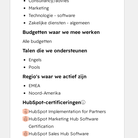
Consultancy/advies
Full Inbound Marketing Services
Marketing
HubSpot Onboarding
Technologie - software
Knowledge Base Development
Zakelijke diensten - algemeen
Sales and Marketing Alignment
Budgetten waar we mee werken
Sales Coaching and Training
Sales Enablement
Alle budgetten
Talen die we ondersteunen
Engels
Pools
Regio's waar we actief zijn
EMEA
Noord-Amerika
HubSpot-certificeringen
HubSpot Implementation for Partners
HubSpot Marketing Hub Software
Certification
HubSpot Sales Hub Software