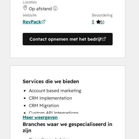
Locaties
Op afstand
Website
Beoordeling
RevPack
5
(
6
)
Contact opnemen met het bedrijf
Services die we bieden
Account based marketing
CRM Implementation
CRM Migration
Custom API Integrations
Meer weergeven
Customer Marketing
Branches waar we gespecialiseerd in
Customer Survey and Analysis
zijn
Email Marketing