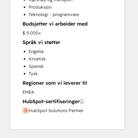
Website Development
Produksjon
Teknologi - programvare
Budsjetter vi arbeider med
$ 5 000+
Språk vi støtter
Engelsk
Kroatisk
Spansk
Tysk
Regioner som vi leverer til
EMEA
HubSpot-sertifiseringer
HubSpot Solutions Partner