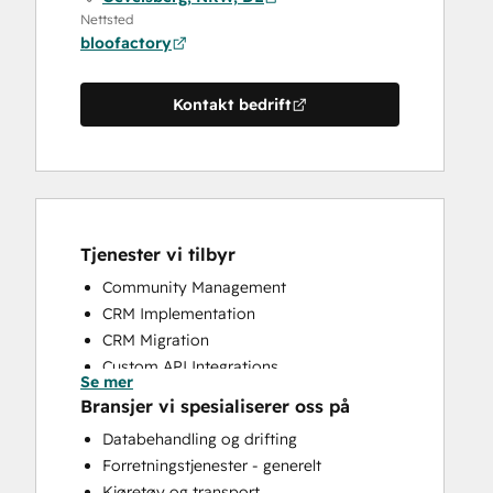
Nettsted
bloofactory
Kontakt bedrift
Tjenester vi tilbyr
Community Management
CRM Implementation
CRM Migration
Custom API Integrations
Se mer
Knowledge Base Development
Bransjer vi spesialiserer oss på
Sales and Marketing Alignment
Databehandling og drifting
Sales Coaching and Training
Forretningstjenester - generelt
Sales Enablement
Kjøretøy og transport