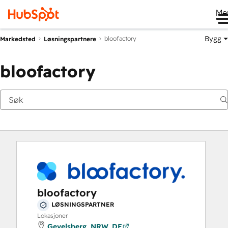
Me
Bygg
bloofactory
Markedsted
Løsningspartnere
bloofactory
bloofactory
LØSNINGSPARTNER
Lokasjoner
Gevelsberg, NRW, DE