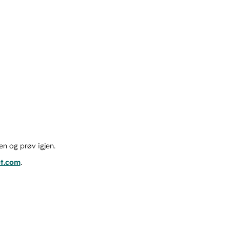
en og prøv igjen.
ot.com
.