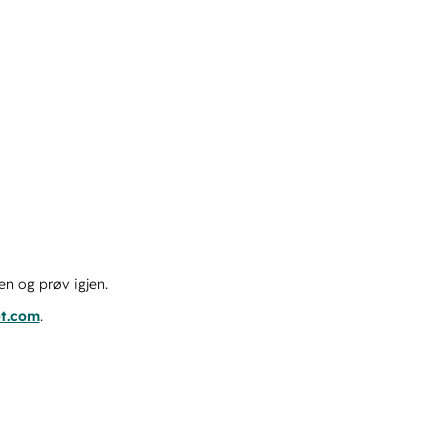
en og prøv igjen.
ot.com
.