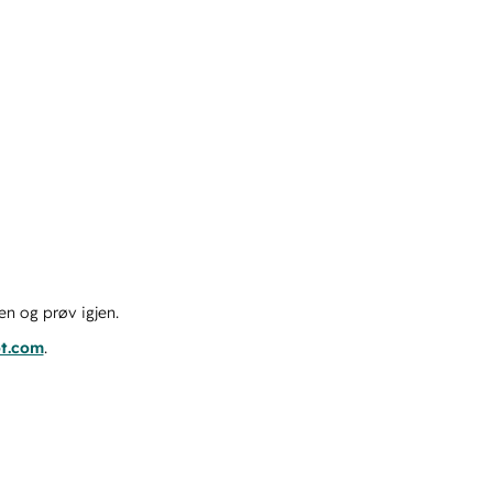
en og prøv igjen.
ot.com
.