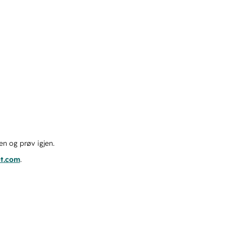
en og prøv igjen.
ot.com
.