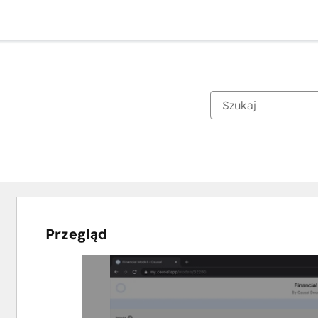
Przegląd
Użyj
klawiszy
strzałek,
aby