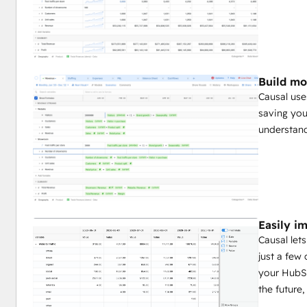
Build mo
Causal use
saving you
understan
Easily i
Causal let
just a few
your HubSp
the future,