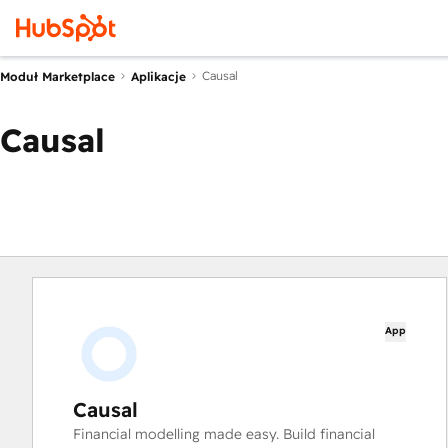
Causal
Moduł Marketplace
Aplikacje
Causal
App
Causal
Financial modelling made easy. Build financial