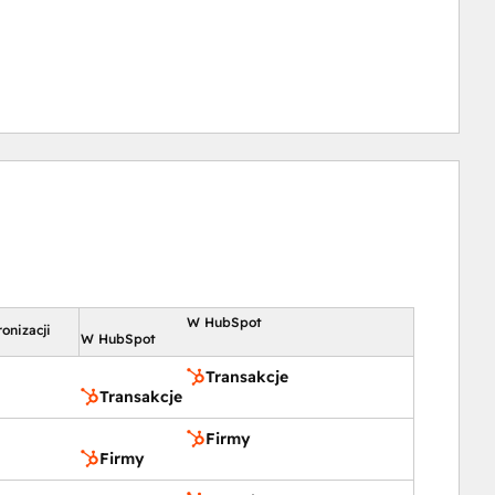
W HubSpot
onizacji
W HubSpot
Transakcje
Transakcje
Firmy
Firmy