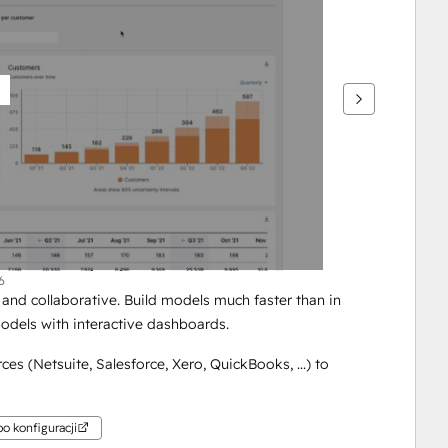
6
and collaborative. Build models much faster than in 
models with interactive dashboards.
s (Netsuite, Salesforce, Xero, QuickBooks, ...) to 
o konfiguracji