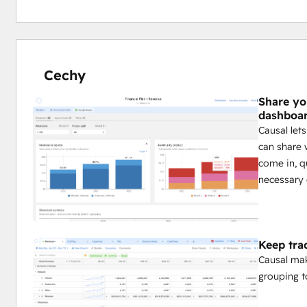
Cechy
Share yo
dashboa
Causal let
can share w
come in, q
necessary 
Keep trac
Causal mak
grouping t