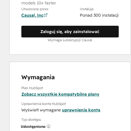
models 10x faster.
Utworzone przez
Instaluje
Causal, Inc
Ponad 300 instalacji
Zaloguj się, aby zainstalować
Wymaga subskrypcji Causal
Wymagania
Plan HubSpot
Zobacz wszystkie kompatybilne plany
Uprawnienia konta HubSpot
Wyświetl wymagane
uprawnienia konta
Typ dostępu
Udostępniono