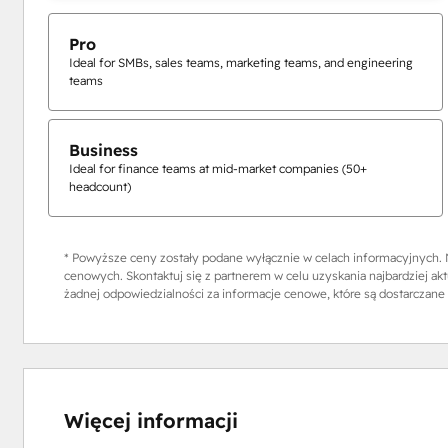
Pro
Ideal for SMBs, sales teams, marketing teams, and engineering
teams
Business
Ideal for finance teams at mid-market companies (50+
headcount)
* Powyższe ceny zostały podane wyłącznie w celach informacyjnych. N
cenowych. Skontaktuj się z partnerem w celu uzyskania najbardziej ak
żadnej odpowiedzialności za informacje cenowe, które są dostarczane 
Więcej informacji