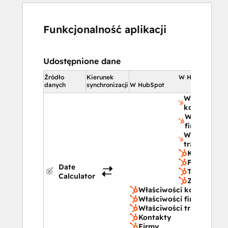
Funkcjonalność aplikacji
Udostępnione dane
Źródło
Kierunek
W HubSpot
danych
synchronizacji
W HubSpot
Właściwości
kontaktu
Właściwośc
firmy
Właściwości
transakcji
Kontakty
Firmy
Date
Transakcje
Calculator
Zgłoszenia
Właściwości kontaktu
Właściwości firmy
Właściwości transakcji
Kontakty
Firmy