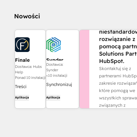
CZY POTRZEBUJES
Nowości
POMOCY?
Stwórz
niestandardo
rozwiązanie z
pomocą partn
Solutions Par
Finale
Synder
HubSpot.
Dostawca:
Composer
Dostawca: Hubs
Skontaktuj się z
Synder
Help
partnerami HubSp
<10 instalacji
Ponad 10 instalacji
zakresie rozwiązań
Synchronizuj
Treści
które pomogą we
faktury z
internetowe
wszystkich spraw
Aplikacja
Aplikacja
HubSpot z
wygenerowane
związanych z
QuickBooks,
przez sztuczną
działalnością.
NetSuite lub
inteligencję,
Xero — z
Znajdź partne
stworzone dla
uwzględnieniem
HubSpot.
rozliczeń