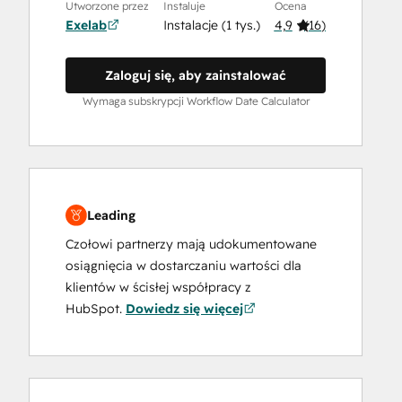
Utworzone przez
Instaluje
Ocena
Exelab
Instalacje (1 tys.)
4,9
(
16
)
Zaloguj się, aby zainstalować
Wymaga subskrypcji Workflow Date Calculator
Leading
Czołowi partnerzy mają udokumentowane
osiągnięcia w dostarczaniu wartości dla
klientów w ścisłej współpracy z
HubSpot.
Dowiedz się więcej