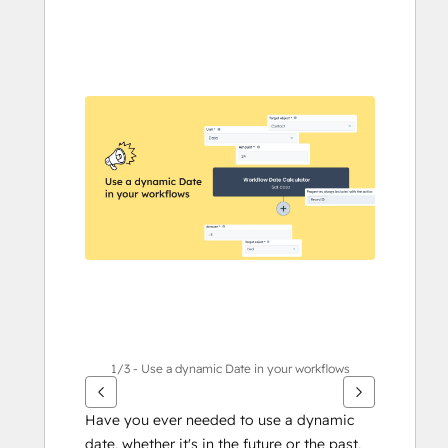
Użyj
klawiszy
strzałek,
aby
przeglądać
inne
elementy
1/3 - Use a dynamic Date in your workflows
Have you ever needed to use a dynamic 
date, whether it's in the future or the past, 