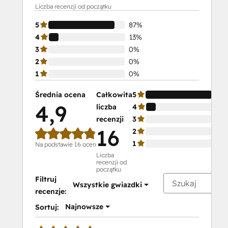
Liczba recenzji od początku
5
87%
4
13%
3
0%
2
0%
1
0%
Średnia ocena
Całkowita
5
4,9
liczba
4
recenzji
3
16
2
1
Na podstawie 16 ocen
Liczba
recenzji od
początku
Filtruj
Wszystkie gwiazdki
recenzje:
Najnowsze
Sortuj: