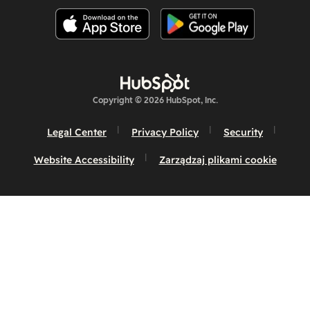
usprawnia każdy
etap działań
związanych z
wprowadzaniem
produktów w
chmurze na
Copyright © 2026 HubSpot, Inc.
rynek, dzięki
Legal Center
Privacy Policy
Security
czemu możesz
przyspieszyć
Website Accessibility
Zarządzaj plikami cookie
wzrost
przychodów ze
sprzedaży
rozwiązań
chmurowych.