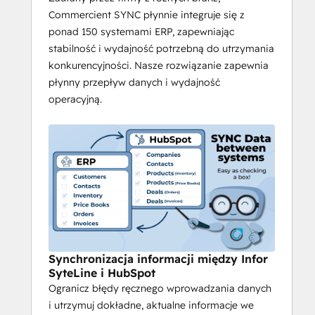
Syteline V9, Infor XA, Infor VISUAL 7.1.2 i 
Commercient SYNC płynnie integruje się z
Infor VISUAL 9.
ponad 150 systemami ERP, zapewniając
stabilność i wydajność potrzebną do utrzymania
konkurencyjności. Nasze rozwiązanie zapewnia
płynny przepływ danych i wydajność
operacyjną.
Synchronizacja informacji między Infor
SyteLine i HubSpot
Ogranicz błędy ręcznego wprowadzania danych
i utrzymuj dokładne, aktualne informacje we