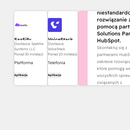
Stwórz
niestandard
rozwiązanie 
pomocą part
Solutions Pa
SaaSify
VoiceStack
HubSpot.
Dostawca: Spektra
Dostawca:
Skontaktuj się z
Systems LLC
VoiceStack
partnerami HubS
Ponad 30 instalacji
Ponad 20 instalacji
zakresie rozwiąz
Platforma
Telefonia
które pomogą w
SaaSify oparta
oparta na
wszystkich spra
Aplikacja
Aplikacja
na podejściu
sztucznej
związanych z
agentowym
inteligencji i
działalnością.
pomaga firmom
automatyczne
z branży
podsumowania
Znajdź partn
oprogramowania
rozmów dla
planować,
HubSpot
wdrażać i
skalować