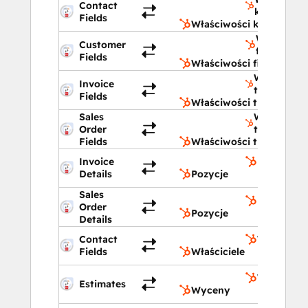
Contact
kontaktu
Fields
Właściwości kontaktu
Właściwoś
Customer
firmy
Fields
Właściwości firmy
Właściwośc
Invoice
transakcji
Fields
Właściwości transakcji
Sales
Właściwośc
Order
transakcji
Fields
Właściwości transakcji
Invoice
Pozycje
Details
Pozycje
Sales
Pozycje
Order
Pozycje
Details
Contact
Właściciel
Fields
Właściciele
Wyceny
Estimates
Wyceny