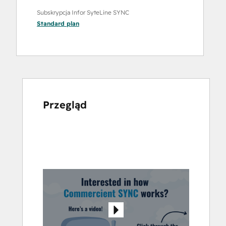
Subskrypcja Infor SyteLine SYNC
Standard
plan
Przegląd
Użyj
klawiszy
strzałek,
aby
przeglądać
inne
elementy