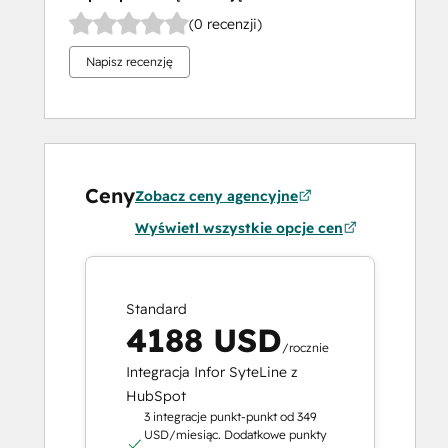
(0 recenzji)
Napisz recenzję
Ceny
Zobacz ceny agencyjne
Wyświetl wszystkie opcje cen
Standard
4188 USD
/rocznie
Integracja Infor SyteLine z
HubSpot
3 integracje punkt-punkt od 349
USD/miesiąc. Dodatkowe punkty