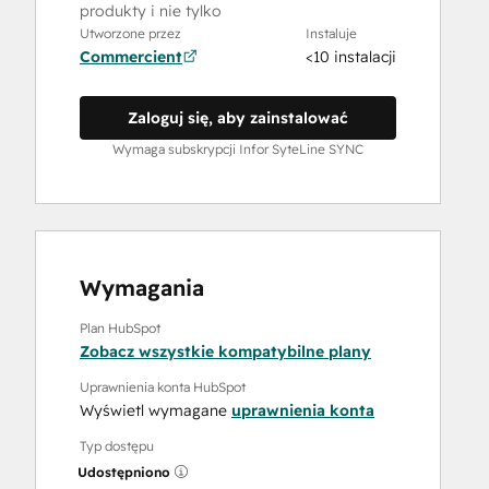
produkty i nie tylko
Utworzone przez
Instaluje
Commercient
<10 instalacji
Zaloguj się, aby zainstalować
Wymaga subskrypcji Infor SyteLine SYNC
Wymagania
Plan HubSpot
Zobacz wszystkie kompatybilne plany
Uprawnienia konta HubSpot
Wyświetl wymagane
uprawnienia konta
Typ dostępu
Udostępniono