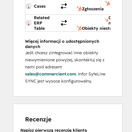
Zgłoszenia
Cases
Zgłoszenia
Related
Obiekty
ERP
niestanda
Table
Obiekty niestandardow
Więcej informacji o udostępnionych
danych
Jeśli chcesz zintegrować inne obiekty
niewymienione powyżej, skontaktuj się z
nami pod adresem
sales@commercient.com
. Infor SyteLine
SYNC jest wysoce konfigurowalny.
Recenzje
Napisz pierwszą recenzję klienta