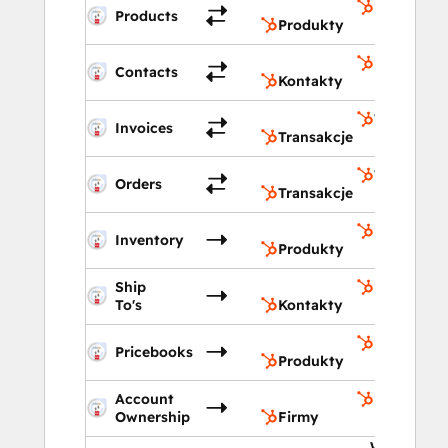
Produkty
Products
Produkty
Kontakty
Contacts
Kontakty
Transakcj
Invoices
Transakcje
Transakcj
Orders
Transakcje
Produkty
Inventory
Produkty
Ship
Kontakty
To's
Kontakty
Produkty
Pricebooks
Produkty
Account
Firmy
Ownership
Firmy
Właściwośc