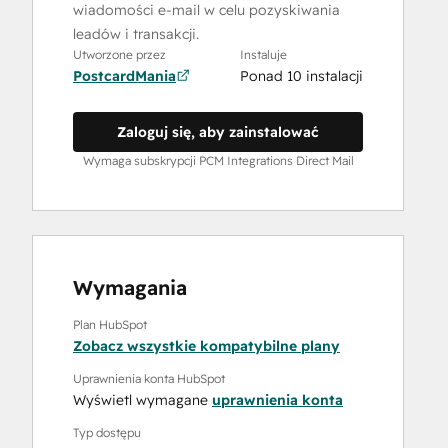
wiadomości e-mail w celu pozyskiwania
leadów i transakcji.
Utworzone przez
Instaluje
PostcardMania
Ponad 10 instalacji
Zaloguj się, aby zainstalować
Wymaga subskrypcji PCM Integrations Direct Mail
Wymagania
Plan HubSpot
Zobacz wszystkie kompatybilne plany
Uprawnienia konta HubSpot
Wyświetl wymagane
uprawnienia konta
Typ dostępu