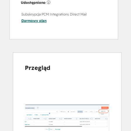
Udostępniono
Subskrypcja PCM Integrations Direct Mail
Darmowy
plan
Przegląd
Użyj
klawiszy
strzałek,
aby
przeglądać
inne
elementy