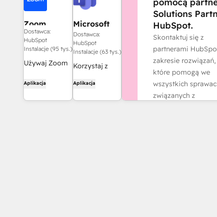
pomocą partn
Solutions Part
Zoom
Microsoft
HubSpot.
Dostawca:
Teams
Dostawca:
Skontaktuj się z
HubSpot
HubSpot
partnerami HubSpo
Instalacje (95 tys.)
Instalacje (63 tys.)
zakresie rozwiązań,
Używaj Zoom
Korzystaj z
które pomogą we
ze
aplikacji
wszystkich sprawac
Aplikacja
Aplikacja
spotkaniami
Microsoft
związanych z
HubSpot,
Teams i
działalnością.
przepływami
HubSpot do
pracy,
Znajdź partner
organizowania
rekordami
spotkań,
kontaktów i
prowadzenia
nie tylko.
rozmów i nie
tylko!