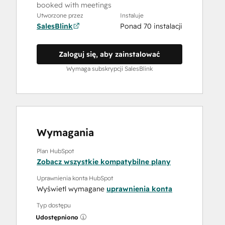
booked with meetings
Utworzone przez
Instaluje
SalesBlink
Ponad 70 instalacji
Zaloguj się, aby zainstalować
Wymaga subskrypcji SalesBlink
Wymagania
Plan HubSpot
Zobacz wszystkie kompatybilne plany
Uprawnienia konta HubSpot
Wyświetl wymagane
uprawnienia konta
Typ dostępu
Udostępniono