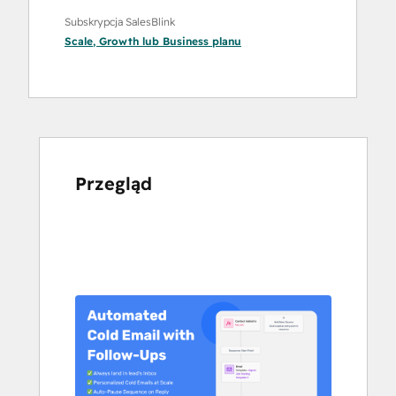
Subskrypcja SalesBlink
Scale
,
Growth
lub
Business
planu
Przegląd
Użyj
klawiszy
strzałek,
aby
przeglądać
inne
elementy