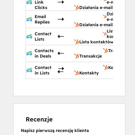
Link
e-mail
Clicks
Działania e-mail
Działania
Email
e-mail
Replies
Działania e-mail
Lista
Contact
kontaktów
Lists
Lista kontaktów
Contacts
Transakcje
in Deals
Transakcje
Contact
Kontakty
in Lists
Kontakty
Recenzje
Napisz pierwszą recenzję klienta