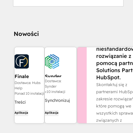
CZY POTRZEBUJES
Nowości
POMOCY?
Stwórz
niestandardo
rozwiązanie z
pomocą partn
Solutions Par
Finale
Synder
HubSpot.
Dostawca:
Composer
Dostawca: Hubs
Skontaktuj się z
Synder
Help
partnerami HubSp
<10 instalacji
Ponad 10 instalacji
zakresie rozwiązań
Synchronizuj
Treści
które pomogą we
faktury z
internetowe
wszystkich spraw
Aplikacja
Aplikacja
HubSpot z
wygenerowane
związanych z
QuickBooks,
przez sztuczną
działalnością.
NetSuite lub
inteligencję,