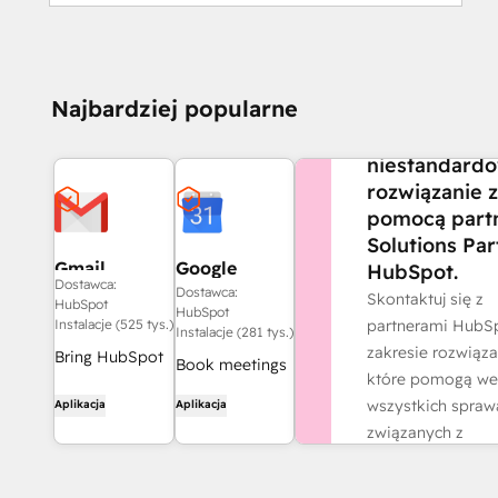
CZY POTRZEBUJE
Najbardziej popularne
POMOCY?
Stwórz
niestandard
rozwiązanie z
pomocą part
Solutions Par
Gmail
Google
HubSpot.
Dostawca:
Calendar
Dostawca:
Skontaktuj się z
HubSpot
HubSpot
partnerami HubS
Instalacje (525 tys.)
Instalacje (281 tys.)
zakresie rozwiąza
Bring HubSpot
Book meetings
które pomogą we
to your inbox
quickly and
wszystkich spraw
Aplikacja
Aplikacja
with the
easily with
związanych z
HubSpot
HubSpot and
działalnością.
integration for
Google
Gmail.
Znajdź partn
Calendar.