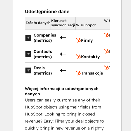
Udostępnione dane
Kierunek
W HubSpot
Źródło danych
synchronizacji
W HubSpot
Companies
Firmy
(metrics)
Firmy
Contacts
Kontakty
(metrics)
Kontakty
Deals
Transakcje
(metrics)
Transakcje
Więcej informacji o udostępnionych
danych
Users can easily customize any of their
HubSpot objects using their fields from
HubSpot. Looking to bring in closed
revenue? Easy! Filter your deal objects to
quickly bring in new revenue on a nightly