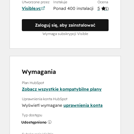
Utworzone przez
Instaluje
Ocena
Visible.vc
Ponad 400 instalacji
5
(
1
)
Zaloguj się, aby zainstalować
Wymaga subskrypcji Visible
Wymagania
Plan HubSpot
Zobacz wszystkie kompatybilne plany
Uprawnienia konta HubSpot
Wyświetl wymagane
uprawnienia konta
Typ dostępu
Udostępniono