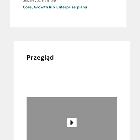
Subskrypcja Visible
Core
,
Growth
lub
Enterprise
planu
Przegląd
Użyj
klawiszy
strzałek,
aby
przeglądać
inne
elementy