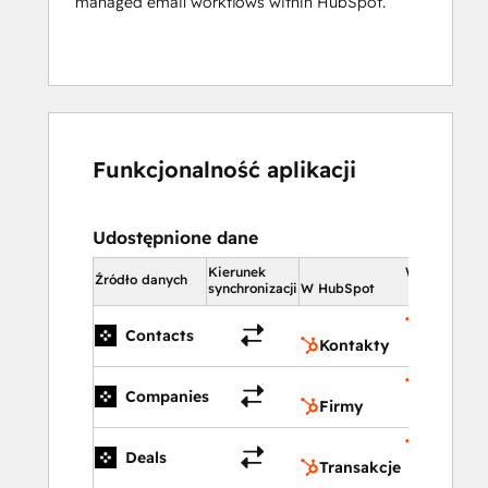
managed email workflows within HubSpot.
Funkcjonalność aplikacji
Udostępnione dane
Kierunek
W HubSpot
Źródło danych
synchronizacji
W HubSpot
Kontakt
Contacts
Kontakty
Firmy
Companies
Firmy
Transak
Deals
Transakcje