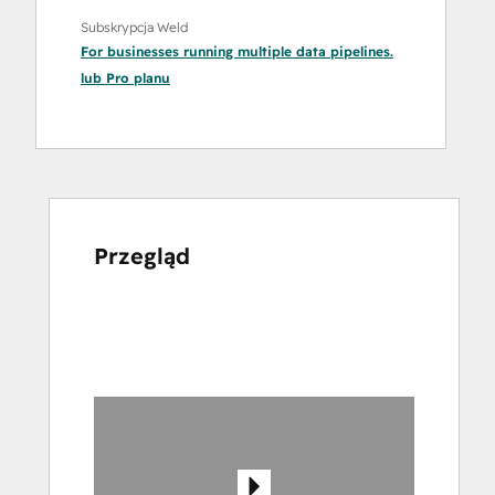
Subskrypcja Weld
For businesses running multiple data pipelines.
lub
Pro
planu
Przegląd
Użyj
klawiszy
strzałek,
aby
przeglądać
inne
elementy