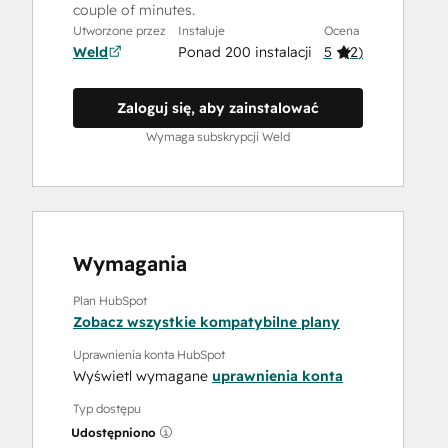
couple of minutes.
Utworzone przez
Instaluje
Ocena
Weld
Ponad 200 instalacji
5
(
2
)
Zaloguj się, aby zainstalować
Wymaga subskrypcji Weld
Wymagania
Plan HubSpot
Zobacz wszystkie kompatybilne plany
Uprawnienia konta HubSpot
Wyświetl wymagane
uprawnienia konta
Typ dostępu
Udostępniono