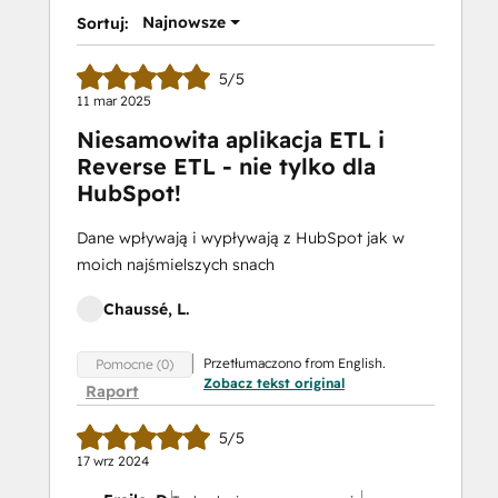
Najnowsze
Sortuj:
5/5
11 mar 2025
Niesamowita aplikacja ETL i
Reverse ETL - nie tylko dla
HubSpot!
Dane wpływają i wypływają z HubSpot jak w
moich najśmielszych snach
Chaussé, L.
Przetłumaczono from English.
Pomocne (0)
Zobacz tekst original
Raport
5/5
17 wrz 2024