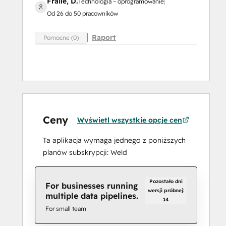
Fraile, D.
Technologia – oprogramowanie
Od 26 do 50 pracowników
Raport
Pomocne (0)
Ceny
Wyświetl wszystkie opcje cen
Ta aplikacja wymaga jednego z poniższych
planów subskrypcji: Weld
Pozostało dni
For businesses running
wersji próbnej:
multiple data pipelines.
14
For small team