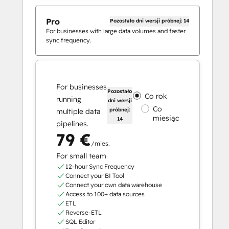
Pro
Pozostało dni wersji próbnej: 14
For businesses with large data volumes and faster
sync frequency.
For businesses
Pozostało
Co rok
running
dni wersji
Co
próbnej:
multiple data
miesiąc
14
pipelines.
79 €
/mies.
For small team
12-hour Sync Frequency
Connect your BI Tool
Connect your own data warehouse
Access to 100+ data sources
ETL
Reverse-ETL
SQL Editor