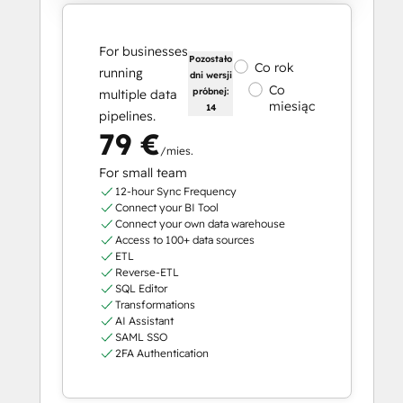
For businesses
Pozostało
Co rok
running
dni wersji
Co
próbnej:
multiple data
miesiąc
14
pipelines.
79 €
/mies.
For small team
12-hour Sync Frequency
Connect your BI Tool
Connect your own data warehouse
Access to 100+ data sources
ETL
Reverse-ETL
SQL Editor
Transformations
AI Assistant
SAML SSO
2FA Authentication