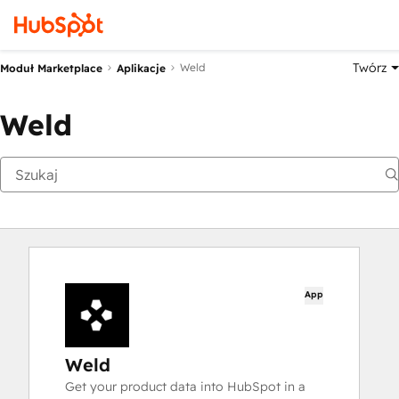
Twórz
Weld
Moduł Marketplace
Aplikacje
Weld
App
Weld
Get your product data into HubSpot in a