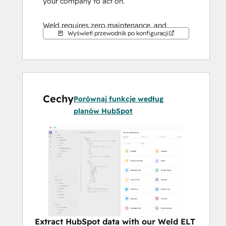
your company to act on.
Weld requires zero maintenance, and 
Wyświetl przewodnik po konfiguracji
automatically ensures that your data 
pipelines are running smoothly — so your 
data team can stop worrying about 
engineering and focus on driving business 
insights.
Cechy
Porównaj funkcje według
planów HubSpot
Extract HubSpot data with our Weld ELT