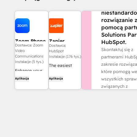
Stwórz
niestandard
rozwiązanie 
pomocą part
Solutions Par
Zoom Phone
Zapier
HubSpot.
Dostawca: Zoom
Dostawca:
for HubSpot
Skontaktuj się z
Video
HubSpot
Communications
partnerami HubS
Instalacje (176 tys.)
Instalacje (5 tys.)
zakresie rozwiąza
The easiest
Enhance your
które pomogą w
way to
HubSpot
wszystkich spra
Aplikacja
Aplikacja
automate and
experience and
związanych z
connect
streamline your
działalnością.
HubSpot to
workflows.
8,000+ apps
Znajdź partn