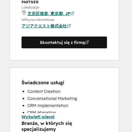
PARTNER
Lokalizacje
文京区後楽, 東京都, JP
Witryna internetowa
アジアクエスト株式会社
Skontaktuj się z firmą
Świadczone usługi
Content Creation
Conversational Marketing
CRM Implementation
CRM Migration
Wyświetl więcej
Custom API Integrations
Branże, w których się
Customer Marketing
specjalizujemy