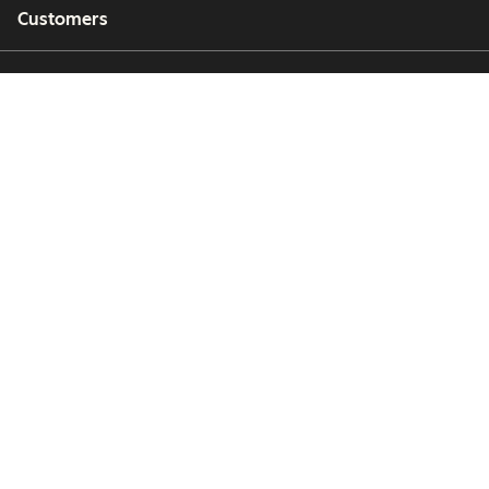
Customers
Partners
Copyright © 2026 HubSpot, Inc.
Legal Center
Privacy Policy
Security
Website Accessibility
Zarządzaj plikami cookie