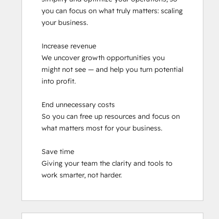
you can focus on what truly matters: scaling 
your business.

Increase revenue

We uncover growth opportunities you 
might not see — and help you turn potential 
into profit.

End unnecessary costs

So you can free up resources and focus on 
what matters most for your business.

Save time

Giving your team the clarity and tools to 
work smarter, not harder.
Ukończono
Ukończono
Ukończono
Ukończono
Ukończono
Ukończono
Ukończono
Ukończono
Ukończono
Ukończono