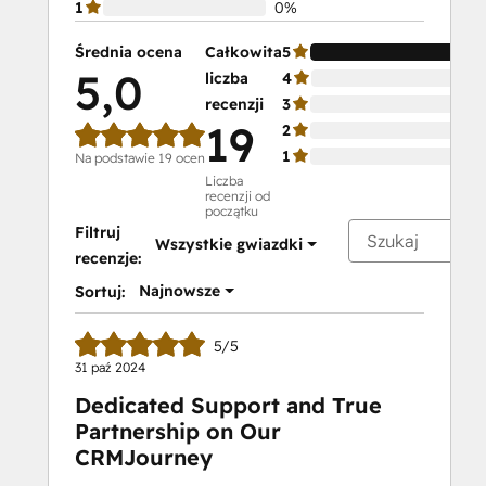
1
0%
Średnia ocena
Całkowita
5
5,0
liczba
4
recenzji
3
19
2
1
Na podstawie 19 ocen
Liczba
recenzji od
początku
Filtruj
Wszystkie gwiazdki
recenzje:
Najnowsze
Sortuj:
5/5
31 paź 2024
Dedicated Support and True
Partnership on Our
CRMJourney