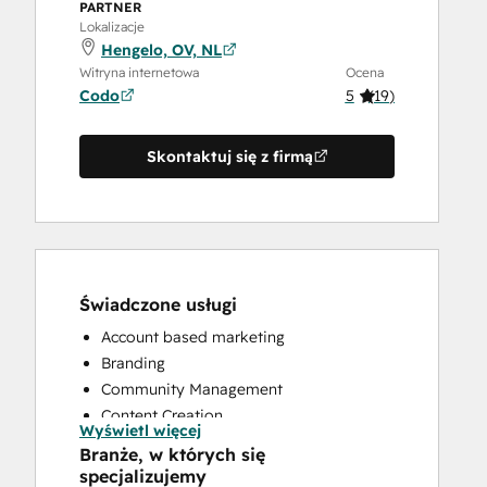
PARTNER
Lokalizacje
Hengelo, OV, NL
Witryna internetowa
Ocena
Codo
5
(
19
)
Skontaktuj się z firmą
Świadczone usługi
Account based marketing
Branding
Community Management
Content Creation
Wyświetl więcej
Conversational Marketing
Branże, w których się
CRM Implementation
specjalizujemy