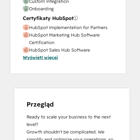
Custom Integration
Video Production
Onboarding
Website Design
Certyfikaty HubSpot
Website Development
Website Migration
HubSpot Implementation for Partners
HubSpot Marketing Hub Software
Certification
HubSpot Sales Hub Software
Wyświetl więcej
Certification
HubSpot Solutions Partner
Revenue Operations
Przegląd
Ready to scale your business to the next 
level?

Growth shouldn't be complicated. We 
simplify and optimize your operations, so 