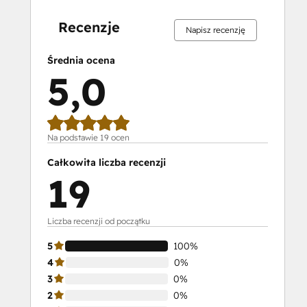
0%
0%
0%
0%
100%
0%
0%
0%
0%
100%
Recenzje
Napisz recenzję
Średnia ocena
5,0
Na podstawie 19 ocen
Całkowita liczba recenzji
19
Liczba recenzji od początku
5
100%
4
0%
3
0%
2
0%