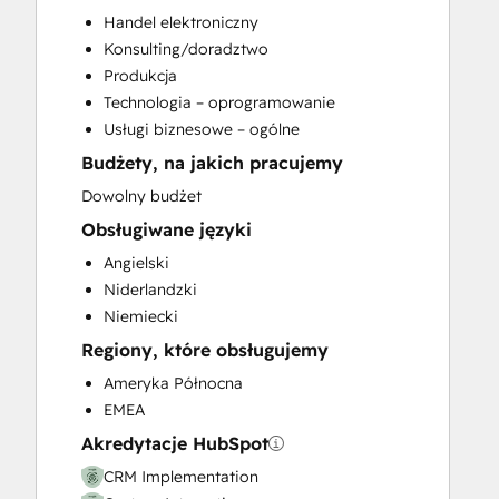
CRM Migration
Handel elektroniczny
Custom API Integrations
Konsulting/doradztwo
Customer Marketing
Produkcja
Customer Success Training
Technologia – oprogramowanie
Customer Support Training
Usługi biznesowe – ogólne
Customer Survey and Analysis
Budżety, na jakich pracujemy
Email Marketing
Full Inbound Marketing Services
Dowolny budżet
Help Desk Implementation
Obsługiwane języki
HubSpot Onboarding
Angielski
Knowledge Base Development
Niderlandzki
Paid Advertising
Niemiecki
Programmable Automation
Regiony, które obsługujemy
Public Relations
Sales and Marketing Alignment
Ameryka Północna
Sales Coaching and Training
EMEA
Sales Enablement
Akredytacje HubSpot
Search Engine Optimization
CRM Implementation
Social Media