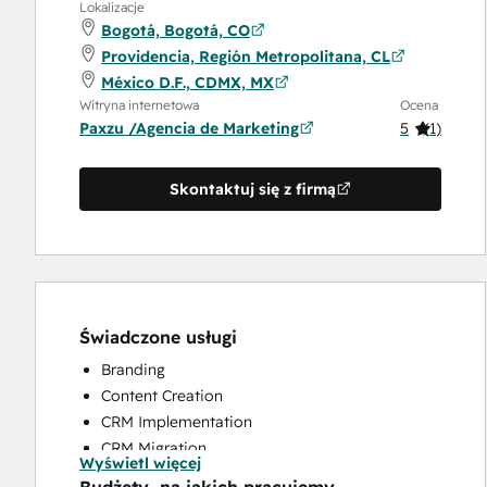
Lokalizacje
Bogotá, Bogotá, CO
Providencia, Región Metropolitana, CL
México D.F., CDMX, MX
Witryna internetowa
Ocena
Paxzu /Agencia de Marketing
5
(
1
)
Skontaktuj się z firmą
Świadczone usługi
Branding
Content Creation
CRM Implementation
CRM Migration
Wyświetl więcej
Custom API Integrations