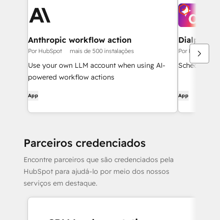
Anthropic workflow action
Dialpad Me
Por HubSpot
mais de 500 instalações
Por HubSpot
Use your own LLM account when using AI-
Schedule Di
powered workflow actions
App
App
Parceiros credenciados
Encontre parceiros que são credenciados pela
HubSpot para ajudá-lo por meio dos nossos
serviços em destaque.