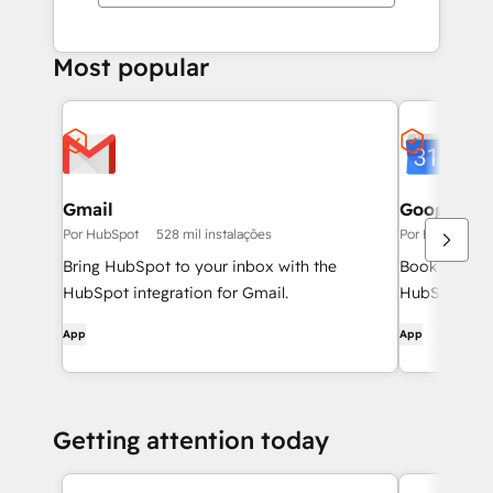
Most popular
Gmail
Google Ca
Por HubSpot
528 mil instalações
Por HubSpot
Bring HubSpot to your inbox with the
Book meeting
HubSpot integration for Gmail.
HubSpot and
App
App
Getting attention today