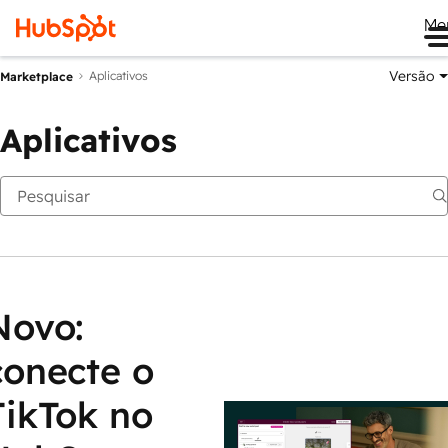
Me
Versão
Aplicativos
Marketplace
Aplicativos
Novo:
conecte o
TikTok no