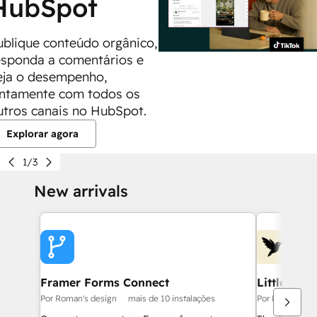
HubSpot
ublique conteúdo orgânico,
esponda a comentários e
eja o desempenho,
untamente com todos os
utros canais no HubSpot.
Explorar agora
1/3
New arrivals
Framer Forms Connect
Littlebird
Por Roman's design
mais de 10 instalações
Por Littlebird 