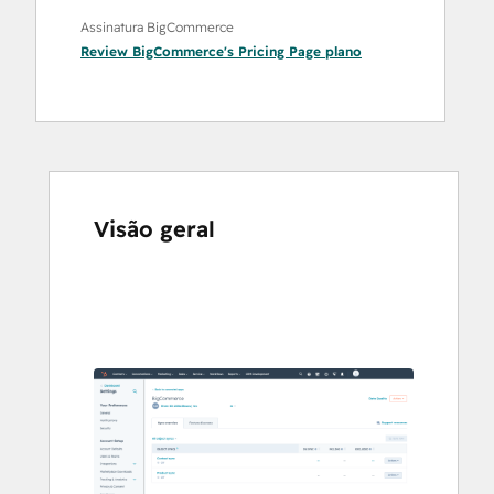
Assinatura BigCommerce
Review BigCommerce's Pricing Page
plano
Visão geral
Use
as
setas
para
ver
outros
itens