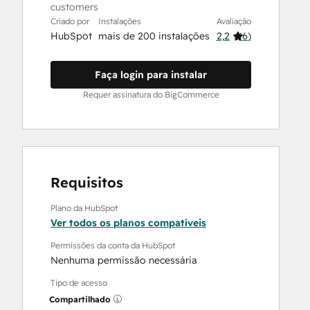
customers
Criado por
Instalações
Avaliação
HubSpot
mais de 200 instalações
2,2
(
6
)
Faça login para instalar
Requer assinatura do BigCommerce
Requisitos
Plano da HubSpot
Ver todos os planos compatíveis
Permissões da conta da HubSpot
Nenhuma permissão necessária
Tipo de acesso
Compartilhado