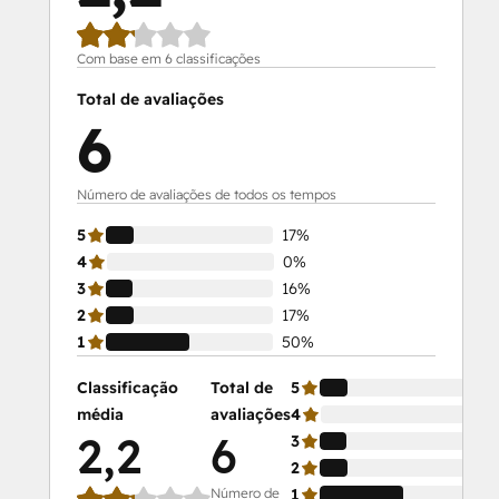
Com base em 6 classificações
Total de avaliações
6
Número de avaliações de todos os tempos
5
17%
4
0%
3
16%
2
17%
1
50%
Classificação
Total de
5
média
avaliações
4
2,2
6
3
2
Número de
1