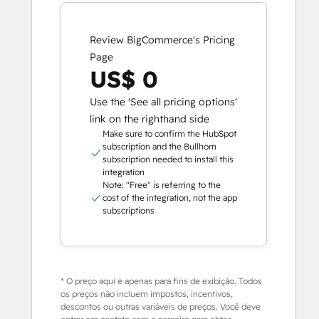
Review BigCommerce's Pricing
Page
US$ 0
Use the 'See all pricing options'
link on the righthand side
Make sure to confirm the HubSpot
subscription and the Bullhorn
subscription needed to install this
integration
Note: "Free" is referring to the
cost of the integration, not the app
subscriptions
* O preço aqui é apenas para fins de exibição. Todos
os preços não incluem impostos, incentivos,
descontos ou outras variáveis de preços. Você deve